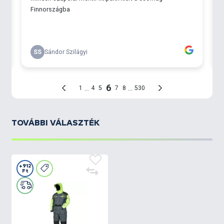
Csípő: 152 cm
Overál hossz: 176 cm
Belső nadrág hossz: 80 cm
TOVÁBBI VÁLASZTÉK
+912
Ft