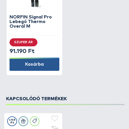
NORFIN
Signal Pro
Lebegő Thermo
Overál M
SZUPER ÁR
91.190 Ft
Kosárba
KAPCSOLÓDÓ TERMÉKEK
+46
Ft