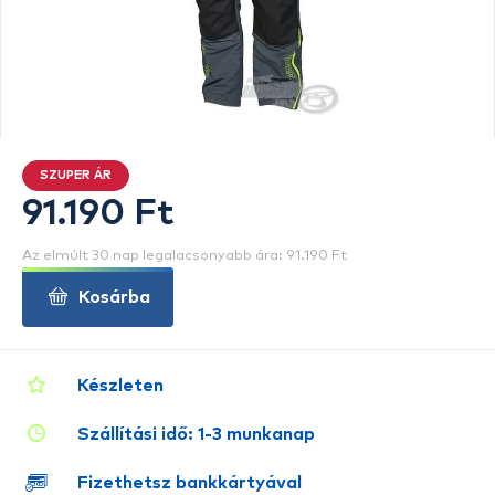
SZUPER ÁR
91.190 Ft
Az elmúlt 30 nap legalacsonyabb ára: 91.190 Ft
Kosárba
Készleten
Szállítási idő: 1-3 munkanap
Fizethetsz bankkártyával