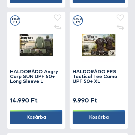
+150
+100
Ft
Ft
HALDORÁDÓ Angry
HALDORÁDÓ FES
Carp SUN UPF 50+
Tactical Tee Camo
Long Sleeve L
UPF 50+ XL
14.990 Ft
9.990 Ft
Kosárba
Kosárba