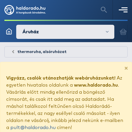
Áruház
thermoruha, alsóruházat
×
Vigyázz, csalók utánozhatják webáruházunkat!
Az
egyetlen hivatalos oldalunk a
www.haldorado.hu
.
Vásárlás előtt mindig ellenőrizd a böngésző
címsorát, és csak itt add meg az adataidat. Ha
máshol találkozol feltűnően olcsó Haldorádó-
termékekkel, az nagy eséllyel csaló másolat - ilyen
oldalon ne vásárolj, inkább jelezd nekünk e-mailben
a
pult@haldorado.hu
címen!