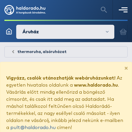
Áruház
thermoruha, alsóruházat
×
Vigyázz, csalók utánozhatják webáruházunkat!
Az
egyetlen hivatalos oldalunk a
www.haldorado.hu
.
Vásárlás előtt mindig ellenőrizd a böngésző
címsorát, és csak itt add meg az adataidat. Ha
máshol találkozol feltűnően olcsó Haldorádó-
termékekkel, az nagy eséllyel csaló másolat - ilyen
oldalon ne vásárolj, inkább jelezd nekünk e-mailben
a
pult@haldorado.hu
címen!