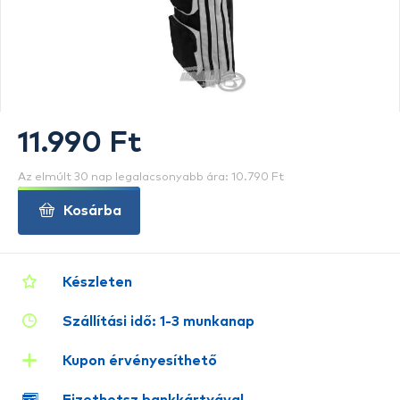
11.990 Ft
Az elmúlt 30 nap legalacsonyabb ára: 10.790 Ft
Kosárba
Készleten
Szállítási idő: 1-3 munkanap
Kupon érvényesíthető