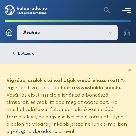
Áruház
botzsák
×
Vigyázz, csalók utánozhatják webáruházunkat!
Az
egyetlen hivatalos oldalunk a
www.haldorado.hu
.
Vásárlás előtt mindig ellenőrizd a böngésző
címsorát, és csak itt add meg az adataidat. Ha
máshol találkozol feltűnően olcsó Haldorádó-
termékekkel, az nagy eséllyel csaló másolat - ilyen
oldalon ne vásárolj, inkább jelezd nekünk e-mailben
a
pult@haldorado.hu
címen!