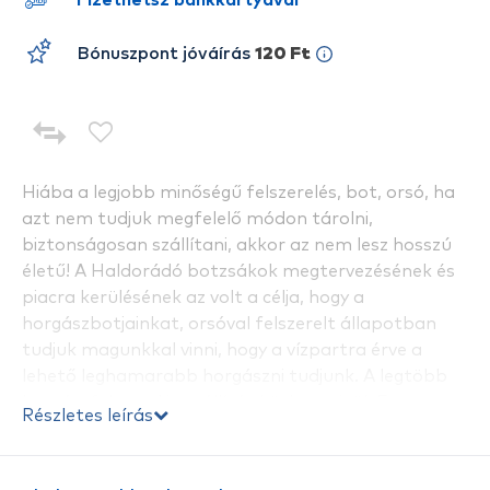
Fizethetsz bankkártyával
Bónuszpont jóváírás
120 Ft
Hiába a legjobb minőségű felszerelés, bot, orsó, ha
azt nem tudjuk megfelelő módon tárolni,
biztonságosan szállítani, akkor az nem lesz hosszú
életű! A Haldorádó botzsákok megtervezésének és
piacra kerülésének az volt a célja, hogy a
horgászbotjainkat, orsóval felszerelt állapotban
tudjuk magunkkal vinni, hogy a vízpartra érve a
lehető leghamarabb horgászni tudjunk. A legtöbb
horgászfelszerelés szállítás közben sérül. Ezt a
Részletes leírás
kellemetlenséget könnyen orvosolhatjuk, ha
belehelyezzük egy erős anyagból készült
bottáskába. Kérjük, mérje meg a botját