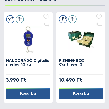
KAPCSOLÓDÓ TERMÉKEK
+40
+105
Ft
Ft
HALDORÁDÓ Digitális
FISHING BOX
mérleg 45 kg
Cantilever 3
3.990 Ft
10.490 Ft
Kosárba
Kosárba