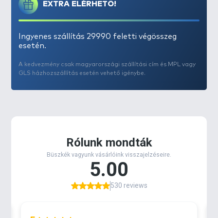
EXTRA ELÉRHETŐ!
Mindkét botzsák típusnál a rekeszek között
válaszfalat talál. Ez megakadályozza a botok
összeverődését. A praktikus oldalzsebbe belefér az
Ingyenes szállítás 29990 feletti végösszeg
esetén.
összecsukott merítőháló és a botvillák is. Ezen kívül
van még 2 kisebb rekesz az apróságoknak.
A kedvezmény csak magyarországi szállítási cím és MPL vagy
Különösen nagy hangsúlyt fektettek a cipzárak
GLS házhozszállítás esetén vehető igénybe.
minőségére. Ez azért volt fontos, mert a piacon
található legtöbb táskába igen gyenge minőséget
varrnak.