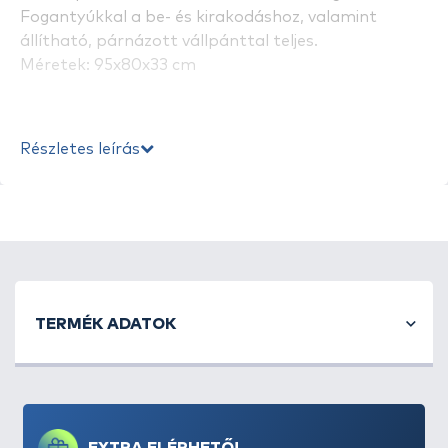
Fogantyúkkal a be- és kirakodáshoz, valamint
állítható, párnázott vállpánttal teljes.
Méretek: 95x80x33 cm
Részletes leírás
TERMÉK ADATOK