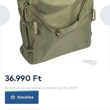
36.990 Ft
Az elmúlt 30 nap legalacsonyabb ára: 33.290 Ft
Kosárba