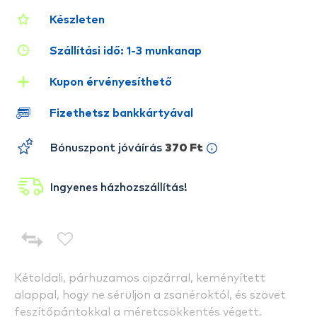
Készleten
Szállítási idő: 1-3 munkanap
Kupon érvényesíthető
Fizethetsz bankkártyával
Bónuszpont jóváírás
370 Ft
Ingyenes házhozszállítás!
Kétoldali, párhuzamos cipzárral, keményített
alappal, hogy ne sérüljön a zsanéroktól, és szövet
feszítőpántokkal a méretcsökkentés végett.