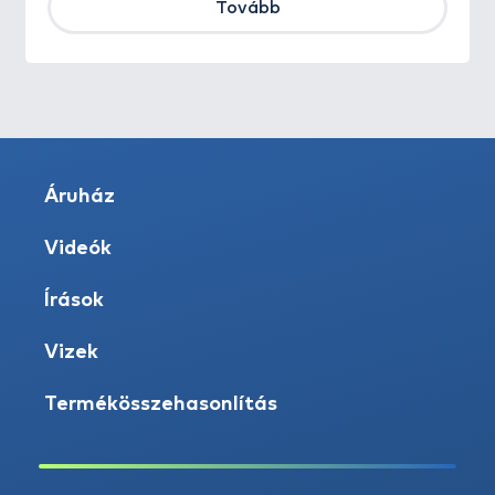
Tovább
Áruház
Videók
Írások
Vizek
Termékösszehasonlítás