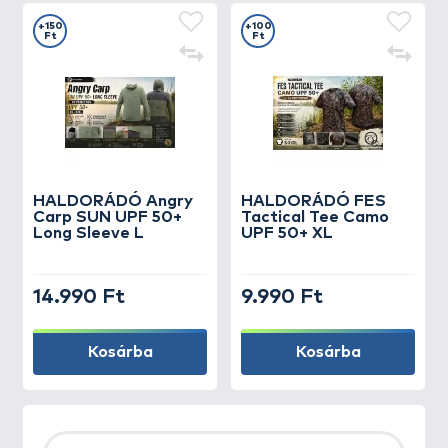
+150
+100
Ft
Ft
HALDORÁDÓ Angry
HALDORÁDÓ FES
Carp SUN UPF 50+
Tactical Tee Camo
Long Sleeve L
UPF 50+ XL
14.990 Ft
9.990 Ft
Kosárba
Kosárba