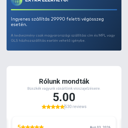
EXTRA ELÉRHETŐ!
Ingyenes szállítás 29990 feletti végösszeg
esetén.
A kedvezmény csak magyarországi szállítási cím és MPL vagy
GLS házhozszállítás esetén vehető igénybe.