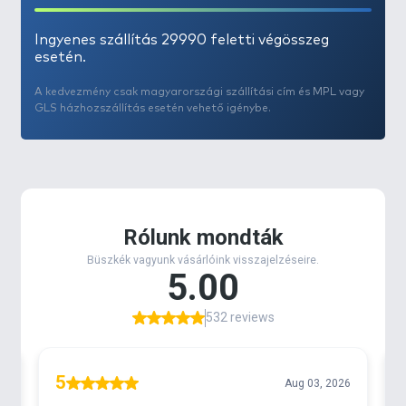
Ingyenes szállítás 29990 feletti végösszeg
esetén.
A kedvezmény csak magyarországi szállítási cím és MPL vagy
GLS házhozszállítás esetén vehető igénybe.