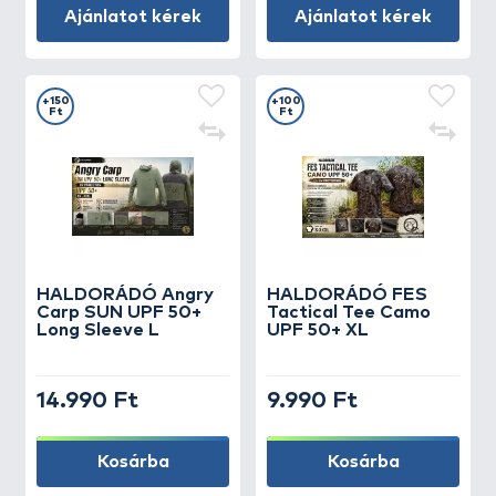
Ajánlatot kérek
Ajánlatot kérek
+150
+100
Ft
Ft
HALDORÁDÓ Angry
HALDORÁDÓ FES
Carp SUN UPF 50+
Tactical Tee Camo
Long Sleeve L
UPF 50+ XL
14.990 Ft
9.990 Ft
Kosárba
Kosárba