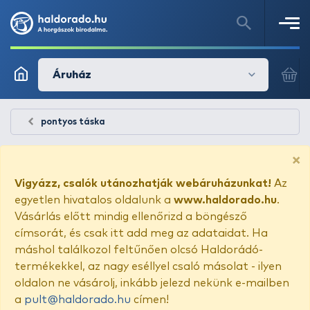
Áruház
pontyos táska
×
Vigyázz, csalók utánozhatják webáruházunkat!
Az
egyetlen hivatalos oldalunk a
www.haldorado.hu
.
Vásárlás előtt mindig ellenőrizd a böngésző
címsorát, és csak itt add meg az adataidat. Ha
máshol találkozol feltűnően olcsó Haldorádó-
termékekkel, az nagy eséllyel csaló másolat - ilyen
oldalon ne vásárolj, inkább jelezd nekünk e-mailben
a
pult@haldorado.hu
címen!