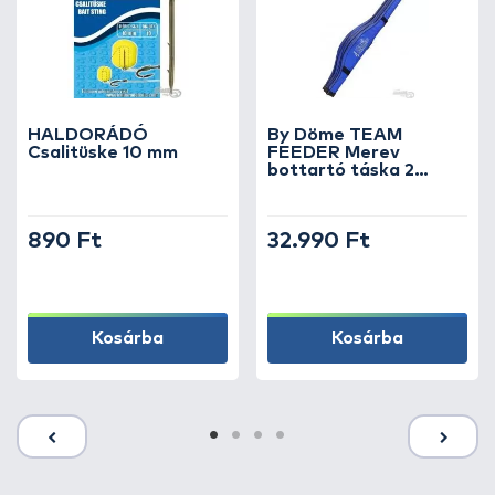
HALDORÁDÓ
By Döme TEAM
Csalitüske 10 mm
FEEDER Merev
bottartó táska 2
botos 165 cm
890 Ft
32.990 Ft
Kosárba
Kosárba