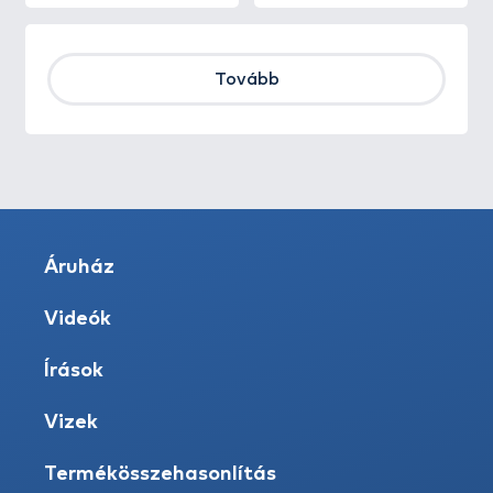
Tovább
Áruház
Videók
Írások
Vizek
Termékösszehasonlítás