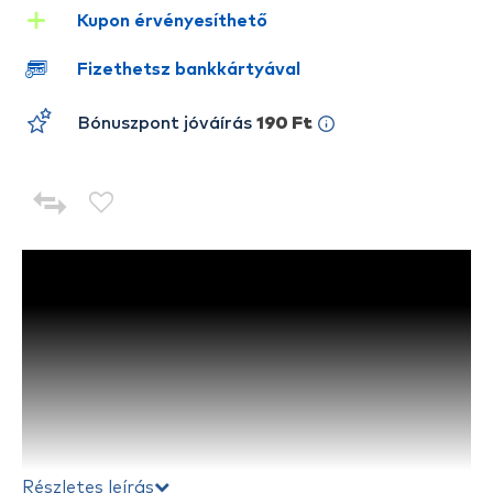
Kupon érvényesíthető
Fizethetsz bankkártyával
Bónuszpont jóváírás
190 Ft
Részletes leírás