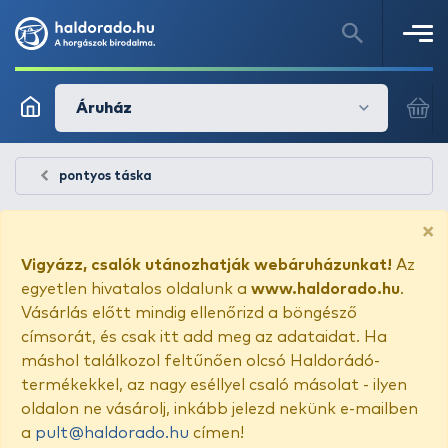
Áruház
pontyos táska
×
Vigyázz, csalók utánozhatják webáruházunkat!
Az
egyetlen hivatalos oldalunk a
www.haldorado.hu
.
Vásárlás előtt mindig ellenőrizd a böngésző
címsorát, és csak itt add meg az adataidat. Ha
máshol találkozol feltűnően olcsó Haldorádó-
termékekkel, az nagy eséllyel csaló másolat - ilyen
oldalon ne vásárolj, inkább jelezd nekünk e-mailben
a
pult@haldorado.hu
címen!