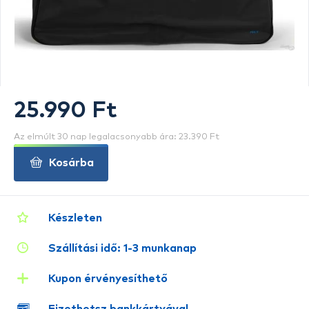
25.990 Ft
Az elmúlt 30 nap legalacsonyabb ára: 23.390 Ft
Kosárba
Készleten
Szállítási idő: 1-3 munkanap
Kupon érvényesíthető