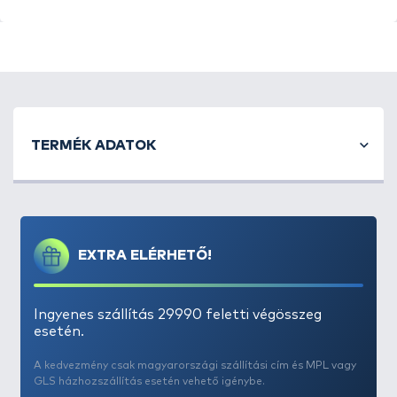
840D tisztítható anyag
Akár 3 haltartó is könnyedén tárolható
Külső zseb
Méretek: 58cmx47cmx22cm
TERMÉK ADATOK
EXTRA ELÉRHETŐ!
Ingyenes szállítás 29990 feletti végösszeg
esetén.
A kedvezmény csak magyarországi szállítási cím és MPL vagy
GLS házhozszállítás esetén vehető igénybe.