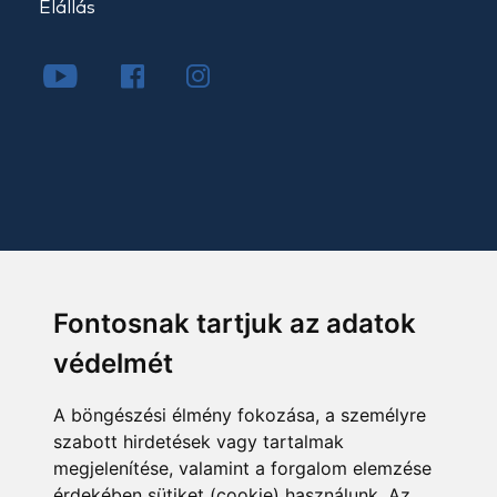
Elállás
Fontosnak tartjuk az adatok
védelmét
A böngészési élmény fokozása, a személyre
szabott hirdetések vagy tartalmak
megjelenítése, valamint a forgalom elemzése
érdekében sütiket (cookie) használunk. Az