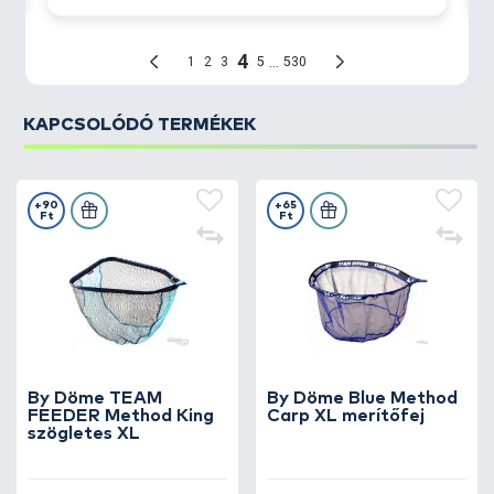
KAPCSOLÓDÓ TERMÉKEK
+90
+65
Ft
Ft
By Döme TEAM
By Döme Blue Method
FEEDER Method King
Carp XL merítőfej
szögletes XL