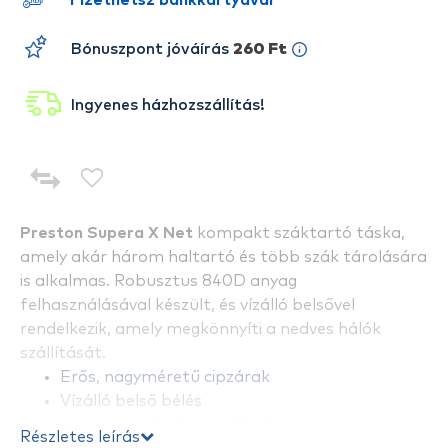
Fizethetsz bankkártyával
Bónuszpont jóváírás
260 Ft
Ingyenes házhozszállítás!
Preston Supera X Net
kompakt száktartó táska,
amely akár három haltartó és több szák tárolására
is alkalmas. Robusztus 840D anyag
felhasználásával készült, és vízálló belsővel
rendelkezik, amely megkönnyíti a nedves hálók
szállítását.
Erős, nagyméretű cipzárak
Vízálló belső bélés
Levehető párnázott vállpánt
Részletes leírás