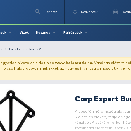
Keresés
Videók
Vizek
Írások
Hasznos
Pályázat
busázó szerelékek
Carp Expert Busafa 2 db
uházunkat!
Az egyetlen hivatalos oldalunk a
www.haldor
ozol feltűnően olcsó Haldorádó-termékekkel, az nagy eséll