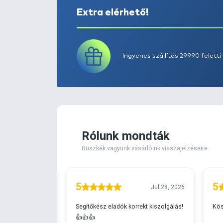
Extra elérhető!
Ingyenes szállítá