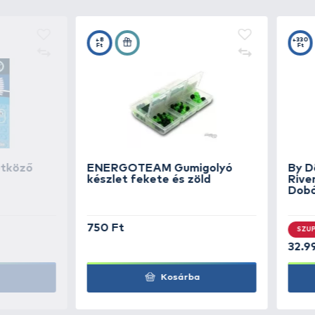
Részletek
A busafán háromszög alakban elh
ólmot. A főzsinórt a képen látha
főzsinórra előre felhúzott kis zs
KAPCSOLÓDÓ TERMÉKEK
5