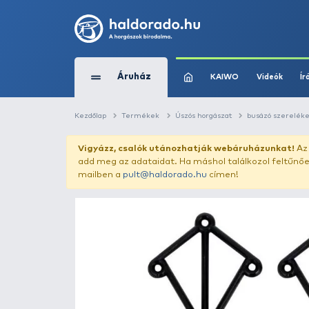
Áruház
KAIWO
Kezdőlap
Termékek
Úszós horgászat
Vigyázz, csalók utánozhatják webár
add meg az adataidat. Ha máshol találk
mailben a
pult@haldorado.hu
címen!