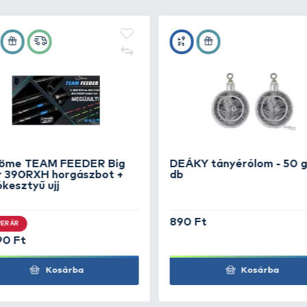
elyezve van 3 lyuk, ide kötünk 2 db horgot, kb. 5-6 cm-e
tó módon rögzítjük A szárára fel kell húzni 1 db Plankton
inórdarabbal rögzítjük.