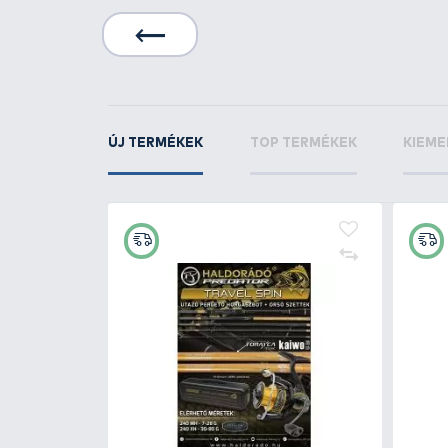
+8
Ft
tköző
ENERGOTEAM Gumigolyó
készlet fekete és zöld
750 Ft