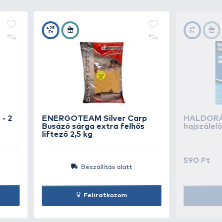
s előkén, majd a végére egy
t rudat. Ráhúzás után a