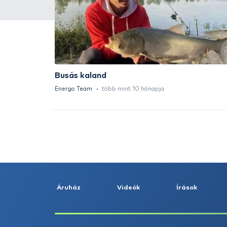
HALDORÁDÓ Kaiwo Travel
Spin 240XH bot + orsó szett
Ajánlatot kérek