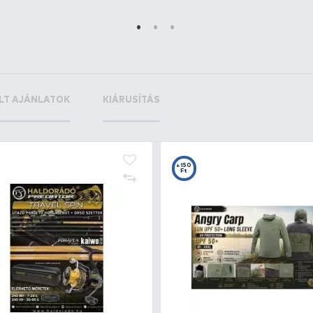
+330
+
Ft
F
By Döme TEAM FEEDER Big
DE
River 390RXH horgászbot +
db
Dobókesztyű ujj
89
SZUPER ÁR
32.990 Ft