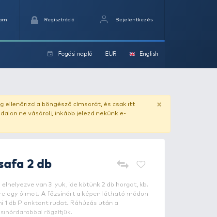
Kedvencek
Kosaram
Regisztráció
Fogási na
ok
ado.hu
. Vásárlás előtt mindig ellenőrizd a böngésző címs
yel csaló másolat - ilyen oldalon ne vásárolj, inkább jel
Carp Expert
Busafa 2 db