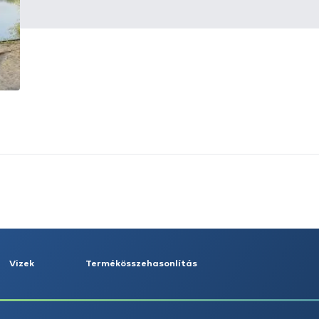
HALDORÁDÓ Kaiwo Travel
HA
Spin 240MH bot + orsó szett
SU
14
Ajánlatot kérek