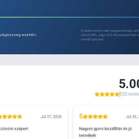
Az
A
s 29990 feletti végösszeg esetén.
c
v