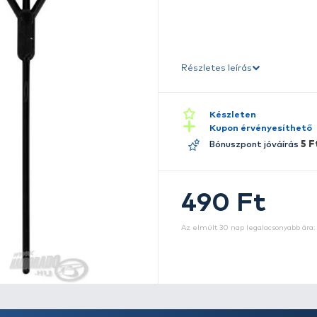
A 
5
rö
fő
Ré