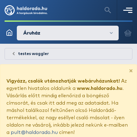
Áruház
testes waggler
×
Vigyázz, csalók utánozhatják webáruházunkat!
Az
egyetlen hivatalos oldalunk a
www.haldorado.hu
.
Vásárlás előtt mindig ellenőrizd a böngésző
címsorát, és csak itt add meg az adataidat. Ha
máshol találkozol feltűnően olcsó Haldorádó-
termékekkel, az nagy eséllyel csaló másolat - ilyen
oldalon ne vásárolj, inkább jelezd nekünk e-mailben
a
pult@haldorado.hu
címen!