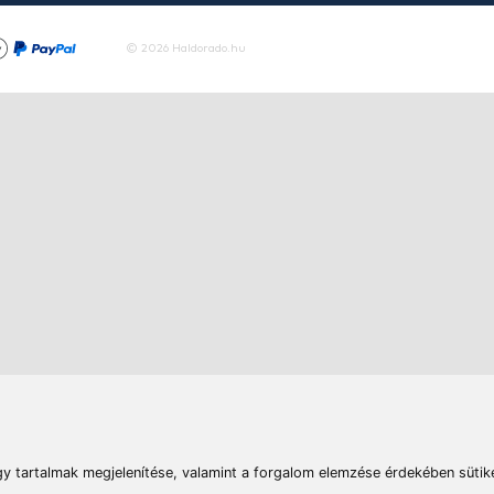
Tovább
rások
Vizek
Termékösszehasonlít
Telefon:
E-mail:
+36 20 945 7758
pult@haldorado.hu
máció
ÁSZF
Adatkezelési tájékoztató
Impresszum
Akadá