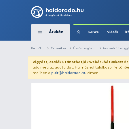
Áruház
KAIWO
Kezdőlap
Termékek
Úszós horgászat
Vigyázz, csalók utánozhatják webár
add meg az adataidat. Ha máshol találk
mailben a
pult@haldorado.hu
címen!