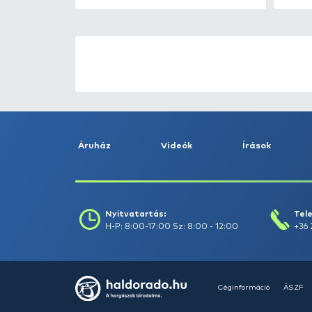
HALDORÁDÓ Kaiwo Travel
Spin 240XH bot + orsó szett
Ajánlatot kérek