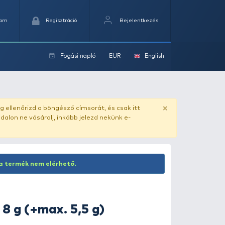
Kedvencek
Kosaram
Regisztráció
Fogási na
ok
ado.hu
. Vásárlás előtt mindig ellenőrizd a böngésző címs
yel csaló másolat - ilyen oldalon ne vásárolj, inkább jel
Inaktív termék! Jelenleg ez a termék nem elérhető.