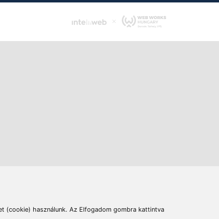
ás
Cím:
6400 Kiskunhalas, Széchenyi út 49.
lymentesítési nyilatkozat
Elállás