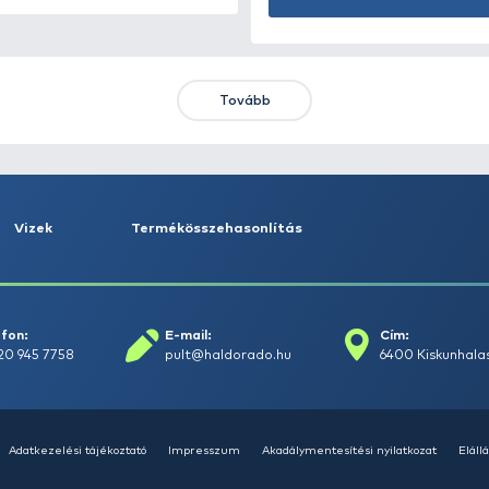
HALDORÁDÓ Kaiwo Travel
HA
Spin 240MH bot + orsó szett
SU
14
Ajánlatot kérek