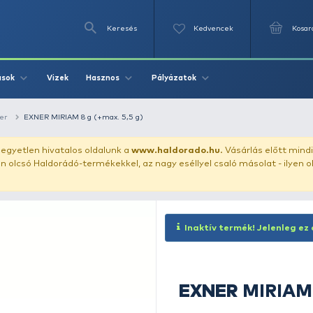
Keresés
Videók
Vizek
Írások
Hasznos
Pályázat
testnélküli waggler
EXNER MIRIAM 8 g (+max. 5,5 g)
uházunkat!
Az egyetlen hivatalos oldalunk a
www.haldor
ozol feltűnően olcsó Haldorádó-termékekkel, az nagy eséll