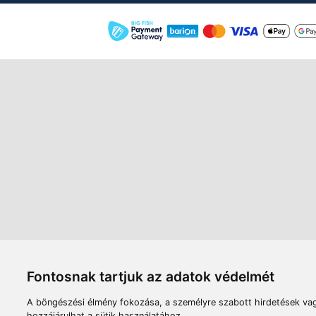
Áruház
Videók
Í
Nyitvatartás:
H-P: 8:00-17:00
Sz: 8:00 - 12:00
Céginfor