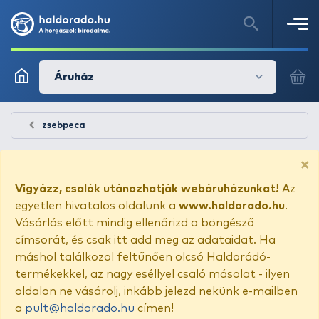
Áruház
zsebpeca
×
Vigyázz, csalók utánozhatják webáruházunkat!
Az
egyetlen hivatalos oldalunk a
www.haldorado.hu
.
Vásárlás előtt mindig ellenőrizd a böngésző
címsorát, és csak itt add meg az adataidat. Ha
máshol találkozol feltűnően olcsó Haldorádó-
termékekkel, az nagy eséllyel csaló másolat - ilyen
oldalon ne vásárolj, inkább jelezd nekünk e-mailben
a
pult@haldorado.hu
címen!