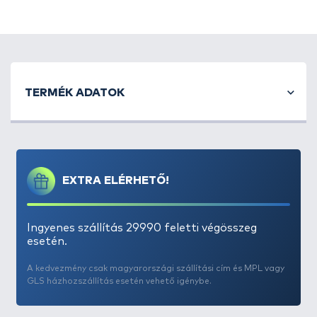
es 8 méter hosszú monofil zsinórral, 14-es minőségi
horoggal, és 1,5 grammos balsafa úszóval készült.
TERMÉK ADATOK
EXTRA ELÉRHETŐ!
Ingyenes szállítás 29990 feletti végösszeg
esetén.
A kedvezmény csak magyarországi szállítási cím és MPL vagy
GLS házhozszállítás esetén vehető igénybe.