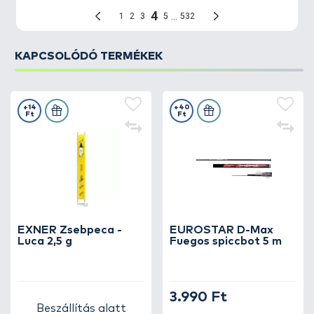
KAPCSOLÓDÓ TERMÉKEK
+14
+40
Ft
Ft
EXNER Zsebpeca -
EUROSTAR D-Max
Luca 2,5 g
Fuegos spiccbot 5 m
3.990 Ft
Beszállítás alatt