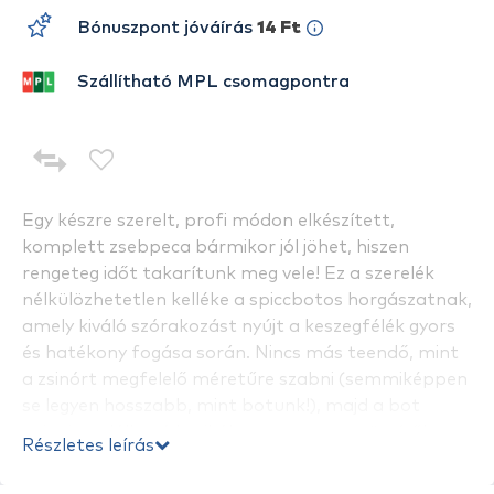
Bónuszpont jóváírás
14 Ft
Szállítható MPL csomagpontra
Egy készre szerelt, profi módon elkészített,
komplett zsebpeca bármikor jól jöhet, hiszen
rengeteg időt takarítunk meg vele! Ez a szerelék
nélkülözhetetlen kelléke a spiccbotos horgászatnak,
amely kiváló szórakozást nyújt a keszegfélék gyors
és hatékony fogása során. Nincs más teendő, mint
a zsinórt megfelelő méretűre szabni (semmiképpen
se legyen hosszabb, mint botunk!), majd a bot
spiccén található karikába vagy a gyorsrögzítőbe
Részletes leírás
fűzni. Ezután a létrán található zsinórt letekerjük és
már kezdődhet is a horgászat! Ez a típus 0,14 mm-