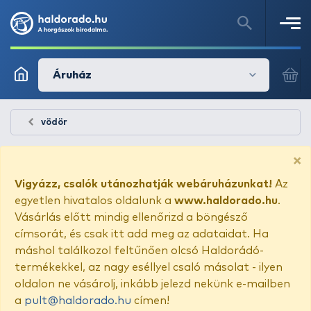
Áruház
vödör
×
Vigyázz, csalók utánozhatják webáruházunkat!
Az
egyetlen hivatalos oldalunk a
www.haldorado.hu
.
Vásárlás előtt mindig ellenőrizd a böngésző
címsorát, és csak itt add meg az adataidat. Ha
máshol találkozol feltűnően olcsó Haldorádó-
termékekkel, az nagy eséllyel csaló másolat - ilyen
oldalon ne vásárolj, inkább jelezd nekünk e-mailben
a
pult@haldorado.hu
címen!