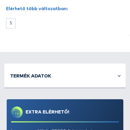
méretűeket részesítik előnyben.
Elérhető több változatban:
5
TERMÉK ADATOK
EXTRA ELÉRHETŐ!