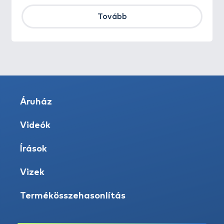
Tovább
Áruház
Videók
Írások
Vizek
Termékösszehasonlítás