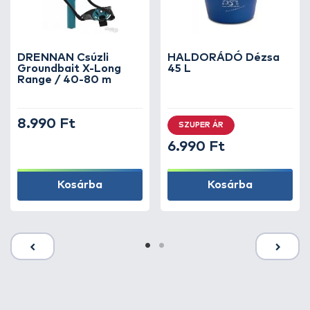
DRENNAN Csúzli
HALDORÁDÓ Dézsa
Groundbait X-Long
45 L
Range / 40-80 m
8.990 Ft
SZUPER ÁR
6.990 Ft
Kosárba
Kosárba