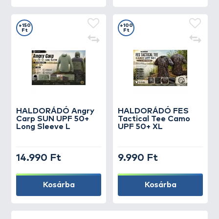
+150
+100
Ft
Ft
HALDORÁDÓ Angry
HALDORÁDÓ FES
Carp SUN UPF 50+
Tactical Tee Camo
Long Sleeve L
UPF 50+ XL
14.990 Ft
9.990 Ft
Kosárba
Kosárba