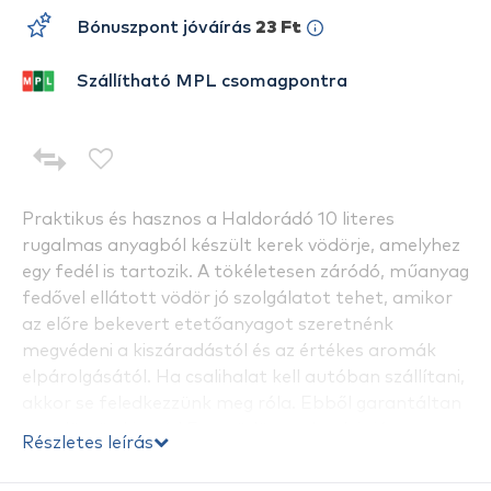
Bónuszpont jóváírás
23 Ft
Szállítható MPL csomagpontra
Praktikus és hasznos a Haldorádó 10 literes
rugalmas anyagból készült kerek vödörje, amelyhez
egy fedél is tartozik. A tökéletesen záródó, műanyag
fedővel ellátott vödör jó szolgálatot tehet, amikor
az előre bekevert etetőanyagot szeretnénk
megvédeni a kiszáradástól és az értékes aromák
elpárolgásától. Ha csalihalat kell autóban szállítani,
akkor se feledkezzünk meg róla. Ebből garantáltan
nem lötyög ki a víz! Ez a vödör azoknak is jó
Részletes leírás
választás lehet, akik már a standard méretű
vödröket is nagynak találták, és a kisebb