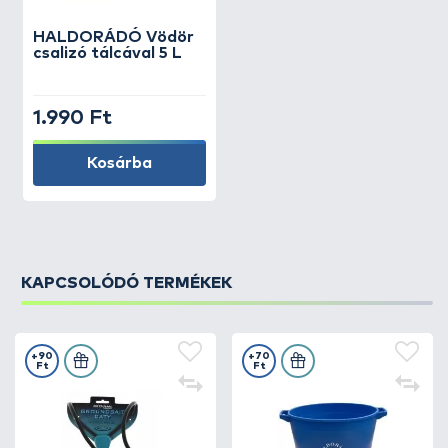
HALDORÁDÓ
Vödör
csalizó tálcával 5 L
1.990 Ft
Kosárba
KAPCSOLÓDÓ TERMÉKEK
+90
+70
Ft
Ft