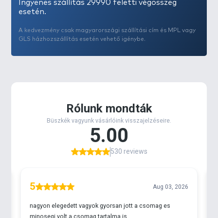
Ingyenes szállítás 29990 feletti végösszeg
esetén.
A kedvezmény csak magyarországi szállítási cím és MPL vagy
GLS házhozszállítás esetén vehető igénybe.