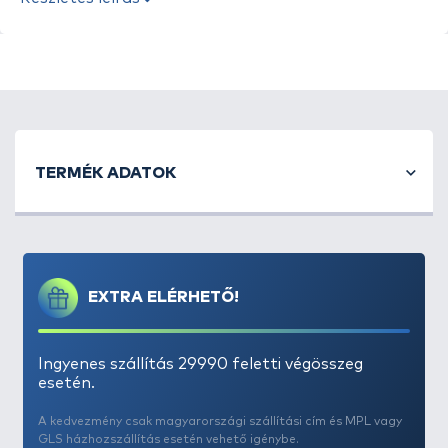
Tulajdonságok:
- szakítószilárdság (kg): 90 kg
- átmérő. 0,80 mm
- hossz (m): 50 m
TERMÉK ADATOK
EXTRA ELÉRHETŐ!
Ingyenes szállítás 29990 feletti végösszeg
esetén.
A kedvezmény csak magyarországi szállítási cím és MPL vagy
GLS házhozszállítás esetén vehető igénybe.