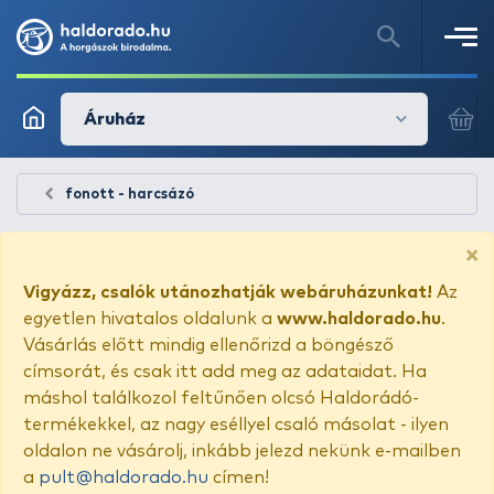
Áruház
fonott - harcsázó
×
Vigyázz, csalók utánozhatják webáruházunkat!
Az
egyetlen hivatalos oldalunk a
www.haldorado.hu
.
Vásárlás előtt mindig ellenőrizd a böngésző
címsorát, és csak itt add meg az adataidat. Ha
máshol találkozol feltűnően olcsó Haldorádó-
termékekkel, az nagy eséllyel csaló másolat - ilyen
oldalon ne vásárolj, inkább jelezd nekünk e-mailben
a
pult@haldorado.hu
címen!