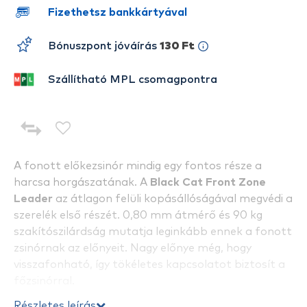
Fizethetsz bankkártyával
Bónuszpont jóváírás
130 Ft
Szállítható MPL csomagpontra
A fonott előkezsinór mindig egy fontos része a
harcsa horgászatának. A
Black Cat Front Zone
Leader
az átlagon felüli kopásállóságával megvédi a
szerelék első részét. 0,80 mm átmérő és 90 kg
szakítószilárdság mutatja leginkább ennek a fonott
zsinórnak az előnyeit. Nagy előnye még, hogy
visszafonható, így tökéletes kapcsolatot biztosít a
főzsinórral.
Részletes leírás