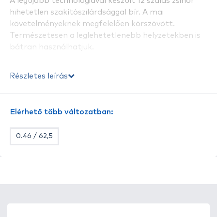
A legújabb technológiával készült 12 szálas zsinór
hihetetlen szakítószilárdsággal bír. A mai
követelményeknek megfelelően körszövött.
Természetesen a leglehetetlenebb helyzetekben is
bátran használhatjuk.
Részletes leírás
Elérhető több változatban:
0.46 / 62,5