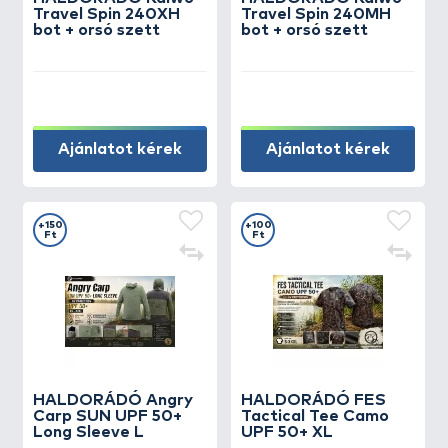
Travel Spin 240XH
Travel Spin 240MH
bot + orsó szett
bot + orsó szett
Ajánlatot kérek
Ajánlatot kérek
+150
+100
Ft
Ft
HALDORÁDÓ Angry
HALDORÁDÓ FES
Carp SUN UPF 50+
Tactical Tee Camo
Long Sleeve L
UPF 50+ XL