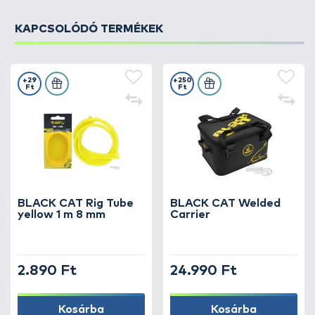
KAPCSOLÓDÓ TERMÉKEK
+29
+250
Ft
Ft
BLACK CAT Rig Tube
BLACK CAT Welded
yellow 1 m 8 mm
Carrier
2.890 Ft
24.990 Ft
Kosárba
Kosárba