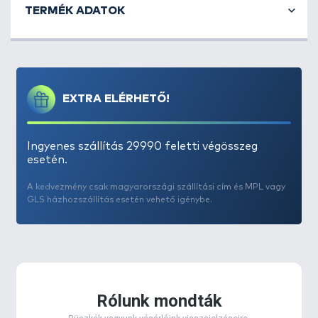
TERMÉK ADATOK
EXTRA ELÉRHETŐ!
Ingyenes szállítás 29990 feletti végösszeg
esetén.
A kedvezmény csak magyarországi szállítási cím és MPL vagy
GLS házhozszállítás esetén vehető igénybe.