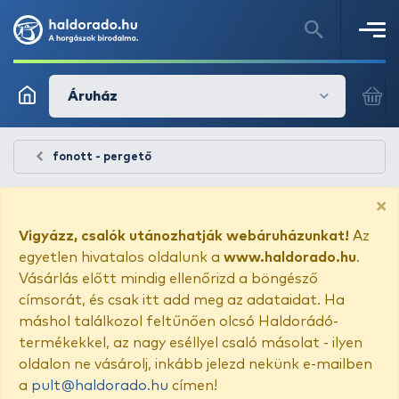
Áruház
fonott - pergető
×
Vigyázz, csalók utánozhatják webáruházunkat!
Az
egyetlen hivatalos oldalunk a
www.haldorado.hu
.
Vásárlás előtt mindig ellenőrizd a böngésző
címsorát, és csak itt add meg az adataidat. Ha
máshol találkozol feltűnően olcsó Haldorádó-
termékekkel, az nagy eséllyel csaló másolat - ilyen
oldalon ne vásárolj, inkább jelezd nekünk e-mailben
a
pult@haldorado.hu
címen!