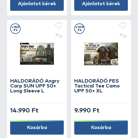
Ajánlatot kérek
Ajánlatot kérek
+150
+100
Ft
Ft
HALDORÁDÓ Angry
HALDORÁDÓ FES
Carp SUN UPF 50+
Tactical Tee Camo
Long Sleeve L
UPF 50+ XL
14.990 Ft
9.990 Ft
Kosárba
Kosárba