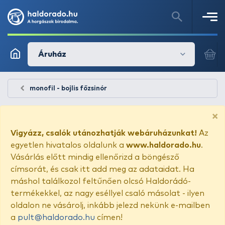
Áruház
monofil - bojlis főzsinór
×
Vigyázz, csalók utánozhatják webáruházunkat!
Az
egyetlen hivatalos oldalunk a
www.haldorado.hu
.
Vásárlás előtt mindig ellenőrizd a böngésző
címsorát, és csak itt add meg az adataidat. Ha
máshol találkozol feltűnően olcsó Haldorádó-
termékekkel, az nagy eséllyel csaló másolat - ilyen
oldalon ne vásárolj, inkább jelezd nekünk e-mailben
a
pult@haldorado.hu
címen!