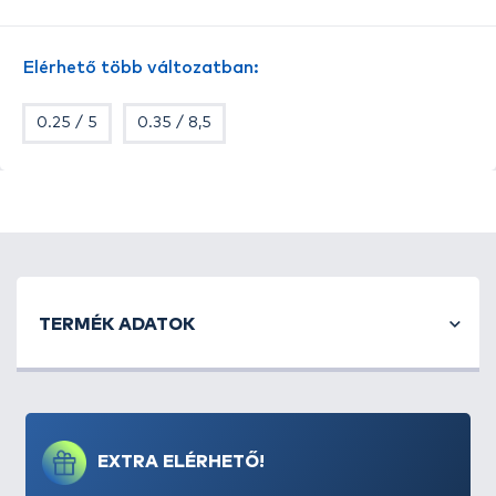
Hazánkban a
bojlis és a feeder horgászok kedvelt
monofil zsinórja
, de a klasszikus fenekező
Elérhető több változatban:
horgászatban is kiemelkedően népszerű termékről
van szó. Kopásállósága és megbízhatósága már-
0.25 / 5
0.35 / 8,5
már legendás.
Tulajdonságok:
-
Átmérő: 0,30 mm
-
Kiszerelés: 1000 méter
-
Szakítószilárdság: 7,5 kg
TERMÉK ADATOK
EXTRA ELÉRHETŐ!