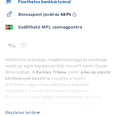
Fizethetsz bankkártyával
Bónuszpont jóváírás
45 Ft
Szállítható MPL csomagpontra
Hihetetlen erőssége, megbízhatósága és minősége
miatt az egyik legnépszerűbb monofil zsinór Észak-
Amerikában. A
Berkley Trilene
zsinór
édes és sósvízi
körülmények között is
megállja a helyét.
A hirtelen, nagy erővel jelentkező kapások
elnyelésére a zsinór tökéletesen alkalmas.
Kifejezetten
nagy halak fárasztásához
ajánlott,
ezek heves kirohanásait, vízből való kiugrásait is
remekül viseli. Kiemelkedően
jó ár-érték aránya
Részletes leírás
miatt verhetetlen a nagy tekercs.