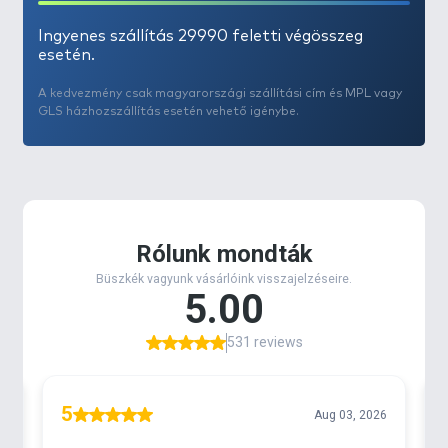
Ingyenes szállítás 29990 feletti végösszeg
esetén.
A kedvezmény csak magyarországi szállítási cím és MPL vagy
GLS házhozszállítás esetén vehető igénybe.