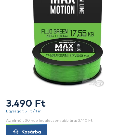
3.490 Ft
Egységár: 5 Ft / 1 m
Az elmúlt 30 nap legalacsonyabb ára: 3.140 Ft
Kosárba