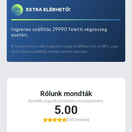
egy
még jobb minőségű, strapabíróbb változat
ra
EXTRA ELÉRHETŐ!
rátalálni, mely még a legkritikusabb
pontyhorgászok számára sem okoz csalódást!
6 színváltozatban
kapható:
citromsárga,
Ingyenes szállítás 29990 feletti végösszeg
narancssárga, arany
(ezek különösen ajánlottak az
esetén.
éjszakai horgászatok során),
zöld, fekete és
A kedvezmény csak magyarországi szállítási cím és MPL vagy
áttetsző (crystal).
GLS házhozszállítás esetén vehető igénybe.
A
Real Black
0,24 - 0,27 - 0,32 - 0,37 mm
-es
méretekben, míg a többi változat
0,25 - 0,30 - 0,35
és 0,40 mm
kerül forgalomba és vastagságtól
függően
900-800-750-700 méter kerül egy
tekercsre
. A legnagyobb bojlis orsók is feltölthetők
ezzel, míg az átlagos méretű orsókból kettőt is
feltölthetünk egy ilyen nagy tekerccsel.