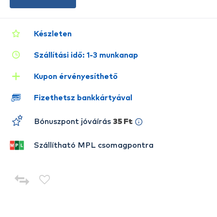
Készleten
Szállítási idő: 1-3 munkanap
Kupon érvényesíthető
Fizethetsz bankkártyával
Bónuszpont jóváírás
35 Ft
Szállítható MPL csomagpontra