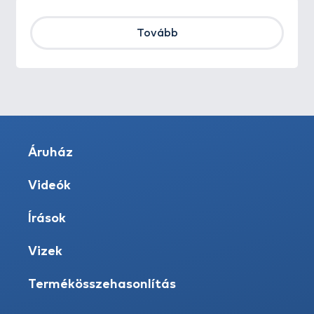
Tovább
Áruház
Videók
Írások
Vizek
Termékösszehasonlítás