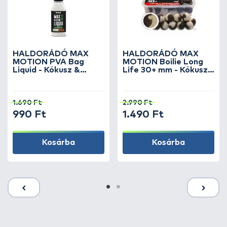
HALDORÁDÓ MAX
HALDORÁDÓ MAX
MOTION PVA Bag
MOTION Boilie Long
Liquid - Kókusz &
Life 30+ mm - Kókusz
Tigrismogyoró
& Tigrismogyoró
1.690 Ft
2.990 Ft
990 Ft
1.490 Ft
Kosárba
Kosárba