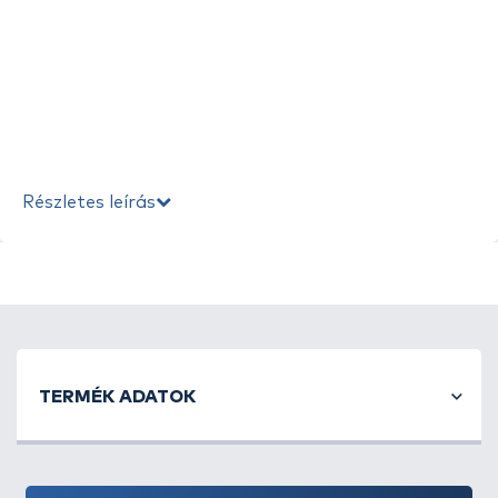
Részletes leírás
A nagyponty-horgászat elképzelhetetlen
megbízható, jó minőségű főzsinórok
nélkül. Legyen
TERMÉK ADATOK
szó, dobós horgászatról, vagy behúzásról, egy
nagyméretű bojlis orsó sok zsinórt kíván. Ezen
zsinórok elődjeit évek óta nagy megelégedéssel
használták vásárlóink, de az elmúlt évben sikerült