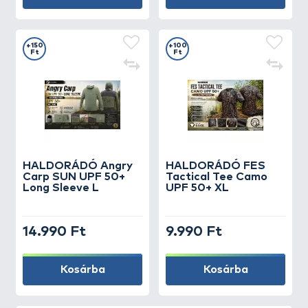
+150
+100
Ft
Ft
HALDORÁDÓ Angry
HALDORÁDÓ FES
Carp SUN UPF 50+
Tactical Tee Camo
Long Sleeve L
UPF 50+ XL
14.990 Ft
9.990 Ft
Kosárba
Kosárba