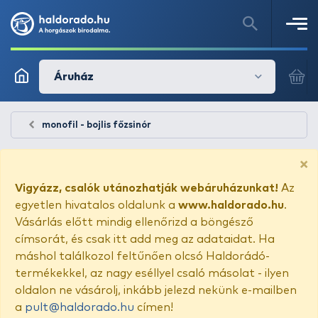
Áruház
monofil - bojlis főzsinór
×
Vigyázz, csalók utánozhatják webáruházunkat!
Az
egyetlen hivatalos oldalunk a
www.haldorado.hu
.
Vásárlás előtt mindig ellenőrizd a böngésző
címsorát, és csak itt add meg az adataidat. Ha
máshol találkozol feltűnően olcsó Haldorádó-
termékekkel, az nagy eséllyel csaló másolat - ilyen
oldalon ne vásárolj, inkább jelezd nekünk e-mailben
a
pult@haldorado.hu
címen!