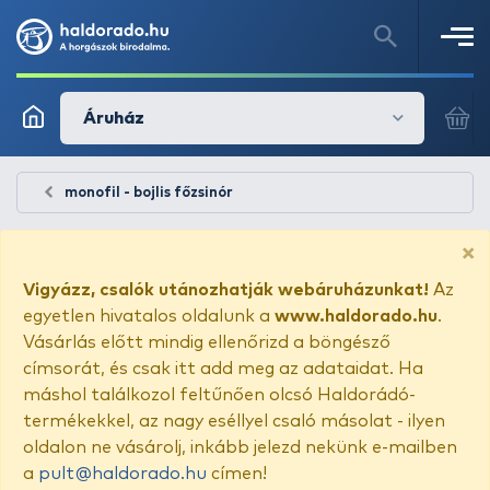
Áruház
monofil - bojlis főzsinór
×
Vigyázz, csalók utánozhatják webáruházunkat!
Az
egyetlen hivatalos oldalunk a
www.haldorado.hu
.
Vásárlás előtt mindig ellenőrizd a böngésző
címsorát, és csak itt add meg az adataidat. Ha
máshol találkozol feltűnően olcsó Haldorádó-
termékekkel, az nagy eséllyel csaló másolat - ilyen
oldalon ne vásárolj, inkább jelezd nekünk e-mailben
a
pult@haldorado.hu
címen!