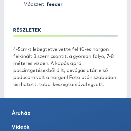
Módszer:
feeder
RÉSZLETEK
4-5cm-t lebegtetve vette fel 10-es horgon
felkínált 3 szem csontit, a gyorsan folyó, 7-8
méteres vízben. A kapás apró
pöccintgetésekből állt, bevágás után első
paducom volt a horgon! Fotó után szabadon
úszhatott, többi keszegtársával együtt.
Áruház
Videók