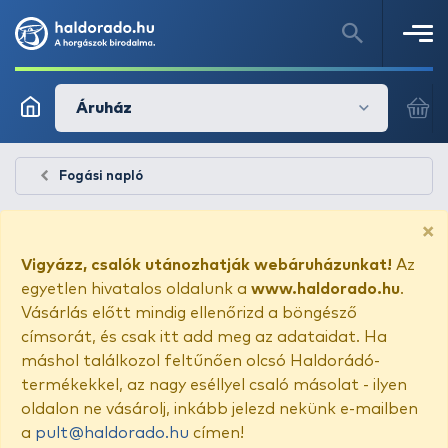
Áruház
Fogási napló
×
Vigyázz, csalók utánozhatják webáruházunkat!
Az
egyetlen hivatalos oldalunk a
www.haldorado.hu
.
Vásárlás előtt mindig ellenőrizd a böngésző
címsorát, és csak itt add meg az adataidat. Ha
máshol találkozol feltűnően olcsó Haldorádó-
termékekkel, az nagy eséllyel csaló másolat - ilyen
oldalon ne vásárolj, inkább jelezd nekünk e-mailben
a
pult@haldorado.hu
címen!