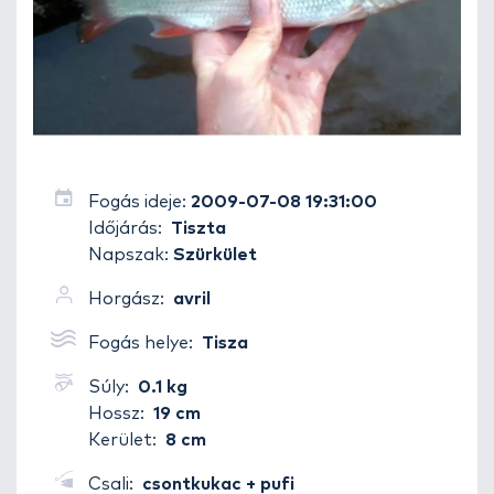
Fogás ideje:
2009-07-08 19:31:00
Időjárás:
Tiszta
Napszak:
Szürkület
Horgász:
avril
Fogás helye:
Tisza
Súly:
0.1 kg
Hossz:
19 cm
Kerület:
8 cm
Csali:
csontkukac + pufi