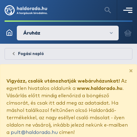
Áruház
Fogási napló
×
Vigyázz, csalók utánozhatják webáruházunkat!
Az
egyetlen hivatalos oldalunk a
www.haldorado.hu
.
Vásárlás előtt mindig ellenőrizd a böngésző
címsorát, és csak itt add meg az adataidat. Ha
máshol találkozol feltűnően olcsó Haldorádó-
termékekkel, az nagy eséllyel csaló másolat - ilyen
oldalon ne vásárolj, inkább jelezd nekünk e-mailben
a
pult@haldorado.hu
címen!