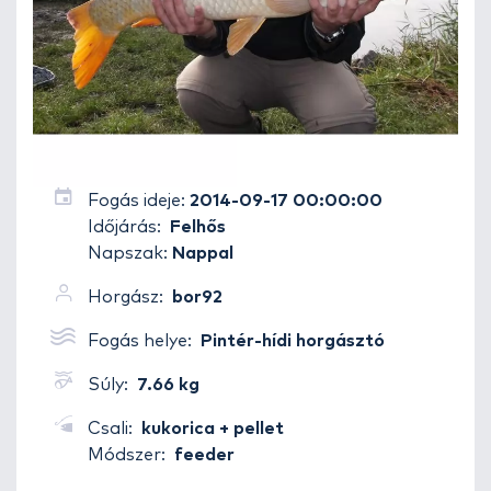
Fogás ideje:
2014-09-17 00:00:00
Időjárás:
Felhős
Napszak:
Nappal
Horgász:
bor92
Fogás helye:
Pintér-hídi horgásztó
Súly:
7.66 kg
Csali:
kukorica + pellet
Módszer:
feeder