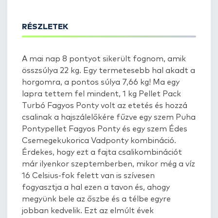
RÉSZLETEK
A mai nap 8 pontyot sikerült fognom, amik
összsúlya 22 kg. Egy termetesebb hal akadt a
horgomra, a pontos súlya 7,66 kg! Ma egy
lapra tettem fel mindent, 1 kg Pellet Pack
Turbó Fagyos Ponty volt az etetés és hozzá
csalinak a hajszálelőkére fűzve egy szem Puha
Pontypellet Fagyos Ponty és egy szem Édes
Csemegekukorica Vadponty kombináció.
Érdekes, hogy ezt a fajta csalikombinációt
már ilyenkor szeptemberben, mikor még a víz
16 Celsius-fok felett van is szívesen
fogyasztja a hal ezen a tavon és, ahogy
megyünk bele az őszbe és a télbe egyre
jobban kedvelik. Ezt az elmúlt évek