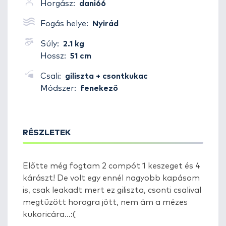
Horgász:
dani66
Fogás helye:
Nyirád
Súly:
2.1 kg
Hossz:
51 cm
Csali:
giliszta + csontkukac
Módszer:
fenekező
RÉSZLETEK
Előtte még fogtam 2 compót 1 keszeget és 4
kárászt! De volt egy ennél nagyobb kapásom
is, csak leakadt mert ez giliszta, csonti csalival
megtűzött horogra jött, nem ám a mézes
kukoricára...:(