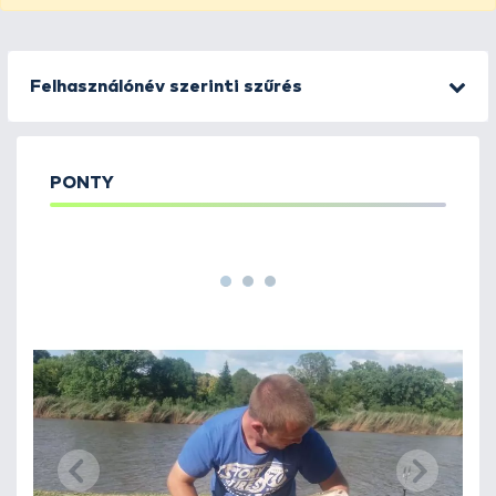
Felhasználónév szerinti szűrés
PONTY
1
2
3