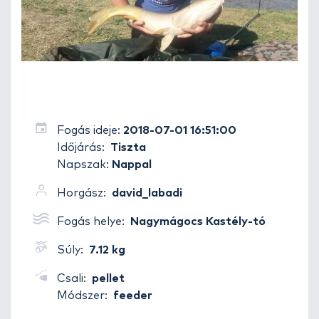
Fogás ideje:
2018-07-01 16:51:00
Időjárás:
Tiszta
Napszak:
Nappal
Horgász:
david_labadi
Fogás helye:
Nagymágocs Kastély-tó
Súly:
7.12 kg
Csali:
pellet
Módszer:
feeder