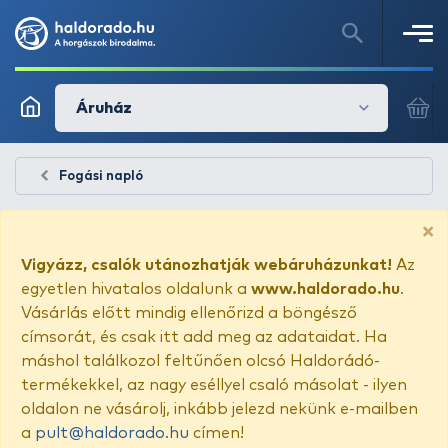
Áruház
Fogási napló
×
Vigyázz, csalók utánozhatják webáruházunkat!
Az
egyetlen hivatalos oldalunk a
www.haldorado.hu
.
Vásárlás előtt mindig ellenőrizd a böngésző
címsorát, és csak itt add meg az adataidat. Ha
máshol találkozol feltűnően olcsó Haldorádó-
termékekkel, az nagy eséllyel csaló másolat - ilyen
oldalon ne vásárolj, inkább jelezd nekünk e-mailben
a
pult@haldorado.hu
címen!