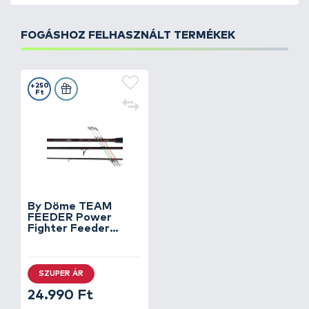
FOGÁSHOZ FELHASZNÁLT TERMÉKEK
+250
Ft
By Döme TEAM
FEEDER Power
Fighter Feeder
390H horgászbot +
Dobókesztyű ujj
SZUPER ÁR
24.990 Ft