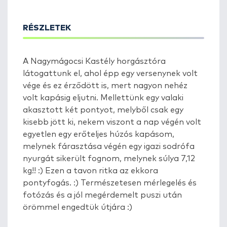
RÉSZLETEK
A Nagymágocsi Kastély horgásztóra
látogattunk el, ahol épp egy versenynek volt
vége és ez érződött is, mert nagyon nehéz
volt kapásig eljutni. Mellettünk egy valaki
akasztott két pontyot, melyből csak egy
kisebb jött ki, nekem viszont a nap végén volt
egyetlen egy erőteljes húzós kapásom,
melynek fárasztása végén egy igazi sodrófa
nyurgát sikerült fognom, melynek súlya 7,12
kg!! :) Ezen a tavon ritka az ekkora
pontyfogás. :) Természetesen mérlegelés és
fotózás és a jól megérdemelt puszi után
örömmel engedtük útjára :)