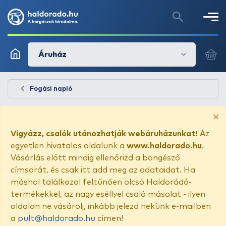
Áruház
Fogási napló
×
Vigyázz, csalók utánozhatják webáruházunkat!
Az
egyetlen hivatalos oldalunk a
www.haldorado.hu
.
Vásárlás előtt mindig ellenőrizd a böngésző
címsorát, és csak itt add meg az adataidat. Ha
máshol találkozol feltűnően olcsó Haldorádó-
termékekkel, az nagy eséllyel csaló másolat - ilyen
oldalon ne vásárolj, inkább jelezd nekünk e-mailben
a
pult@haldorado.hu
címen!