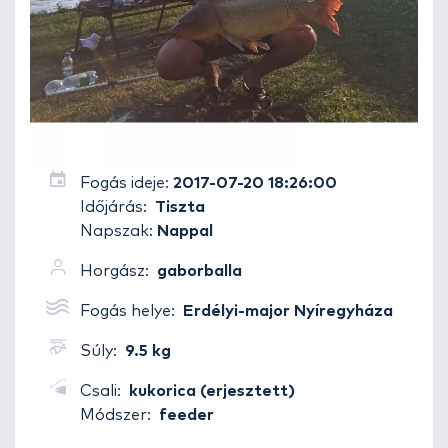
Fogás ideje:
2017-07-20 18:26:00
Időjárás:
Tiszta
Napszak:
Nappal
Horgász:
gaborballa
Fogás helye:
Erdélyi-major Nyíregyháza
Súly:
9.5 kg
Csali:
kukorica (erjesztett)
Módszer:
feeder