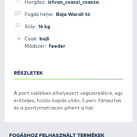
Horgász:
istvan_csaszi_csasza
Fogás helye:
Baja Warali tó
Súly:
16 kg
Csali:
bojli
Módszer:
feeder
RÉSZLETEK
A part szélében elhelyezett vegszerelékre, egy
erőteljes, húzós kapás után, 5 perc fárasztas
és a pontymatracon pihent a hal.
FOGÁSHOZ FELHASZNÁLT TERMÉKEK