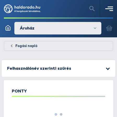
Áruház
Fogási napló
Felhasználónév szerinti szűrés
PONTY
1
2