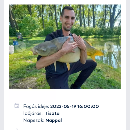
Fogás ideje:
2022-05-19 16:00:00
Időjárás:
Tiszta
Napszak:
Nappal