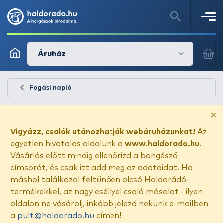
Áruház
Fogási napló
×
Vigyázz, csalók utánozhatják webáruházunkat!
Az
egyetlen hivatalos oldalunk a
www.haldorado.hu
.
Vásárlás előtt mindig ellenőrizd a böngésző
címsorát, és csak itt add meg az adataidat. Ha
máshol találkozol feltűnően olcsó Haldorádó-
termékekkel, az nagy eséllyel csaló másolat - ilyen
oldalon ne vásárolj, inkább jelezd nekünk e-mailben
a
pult@haldorado.hu
címen!