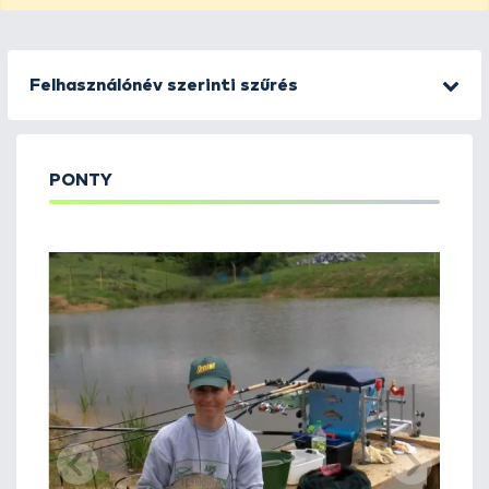
Felhasználónév szerinti szűrés
PONTY
1
2
3