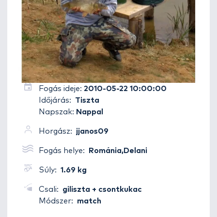
Fogás ideje:
2010-05-22 10:00:00
Időjárás:
Tiszta
Napszak:
Nappal
Horgász:
jjanos09
Fogás helye:
Románia,Delani
Súly:
1.69 kg
Csali:
giliszta + csontkukac
Módszer:
match