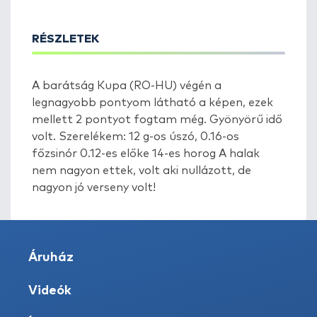
RÉSZLETEK
A barátság Kupa (RO-HU) végén a
legnagyobb pontyom látható a képen, ezek
mellett 2 pontyot fogtam még. Gyönyörű idő
volt. Szerelékem: 12 g-os úszó, 0.16-os
főzsinór 0.12-es előke 14-es horog A halak
nem nagyon ettek, volt aki nullázott, de
nagyon jó verseny volt!
Áruház
Videók