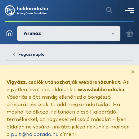
Áruház
Fogási napló
×
Vigyázz, csalók utánozhatják webáruházunkat!
Az
egyetlen hivatalos oldalunk a
www.haldorado.hu
.
Vásárlás előtt mindig ellenőrizd a böngésző
címsorát, és csak itt add meg az adataidat. Ha
máshol találkozol feltűnően olcsó Haldorádó-
termékekkel, az nagy eséllyel csaló másolat - ilyen
oldalon ne vásárolj, inkább jelezd nekünk e-mailben
a
pult@haldorado.hu
címen!