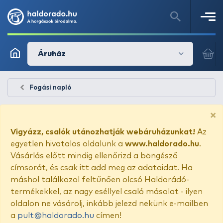
Áruház
Fogási napló
×
Vigyázz, csalók utánozhatják webáruházunkat!
Az
egyetlen hivatalos oldalunk a
www.haldorado.hu
.
Vásárlás előtt mindig ellenőrizd a böngésző
címsorát, és csak itt add meg az adataidat. Ha
máshol találkozol feltűnően olcsó Haldorádó-
termékekkel, az nagy eséllyel csaló másolat - ilyen
oldalon ne vásárolj, inkább jelezd nekünk e-mailben
a
pult@haldorado.hu
címen!