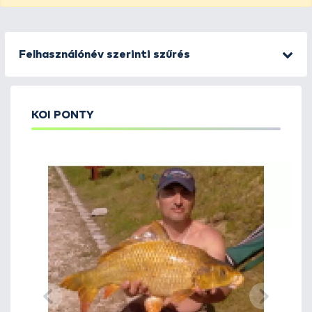
Felhasználónév szerinti szűrés
KOI PONTY
1
2
3