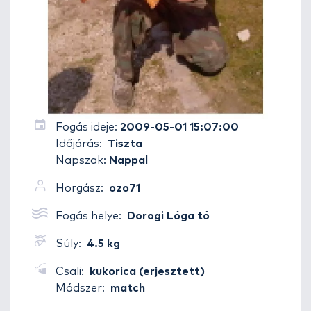
Fogás ideje:
2009-05-01 15:07:00
Időjárás:
Tiszta
Napszak:
Nappal
Horgász:
ozo71
Fogás helye:
Dorogi Lóga tó
Súly:
4.5 kg
Csali:
kukorica (erjesztett)
Módszer:
match