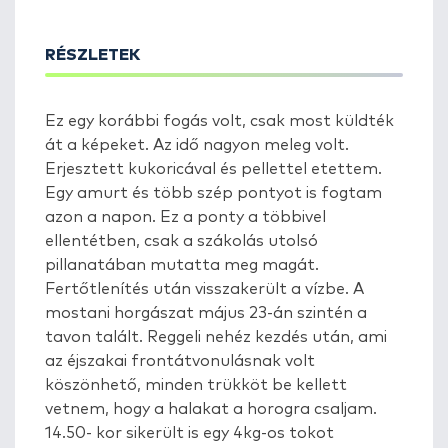
RÉSZLETEK
Ez egy korábbi fogás volt, csak most küldték
át a képeket. Az idő nagyon meleg volt.
Erjesztett kukoricával és pellettel etettem.
Egy amurt és több szép pontyot is fogtam
azon a napon. Ez a ponty a többivel
ellentétben, csak a szákolás utolsó
pillanatában mutatta meg magát.
Fertőtlenítés után visszakerült a vízbe. A
mostani horgászat május 23-án szintén a
tavon talált. Reggeli nehéz kezdés után, ami
az éjszakai frontátvonulásnak volt
köszönhető, minden trükköt be kellett
vetnem, hogy a halakat a horogra csaljam.
14.50- kor sikerült is egy 4kg-os tokot