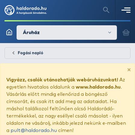
Áruház
Fogási napló
×
Vigyázz, csalók utánozhatják webáruházunkat!
Az
egyetlen hivatalos oldalunk a
www.haldorado.hu
.
Vásárlás előtt mindig ellenőrizd a böngésző
címsorát, és csak itt add meg az adataidat. Ha
máshol találkozol feltűnően olcsó Haldorádó-
termékekkel, az nagy eséllyel csaló másolat - ilyen
oldalon ne vásárolj, inkább jelezd nekünk e-mailben
a
pult@haldorado.hu
címen!