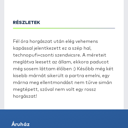
RÉSZLETEK
Fél óra horgászat után elég vehemens
kapással jelentkezett ez a szép hal,
technopufi+csonti szendvicsre. A méreteit
meglátva leesett az állam, ekkora paducot
még sosem láttam élőben :) Később még két
kisebb márnát sikerült a partra emelni, egy
márna meg ellentmondást nem tűrve simán
megtépett, szóval nem volt egy rossz
horgászat!
Áruház