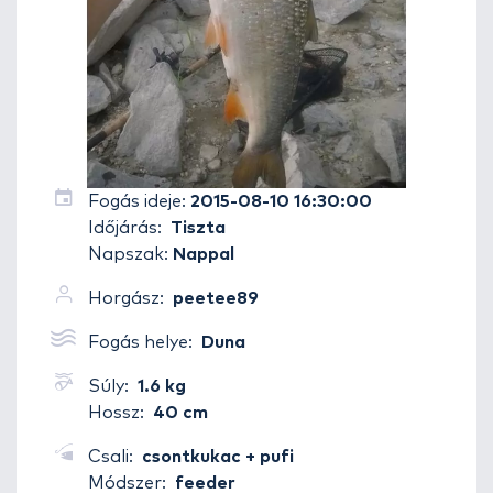
Fogás ideje:
2015-08-10 16:30:00
Időjárás:
Tiszta
Napszak:
Nappal
Horgász:
peetee89
Fogás helye:
Duna
Súly:
1.6 kg
Hossz:
40 cm
Csali:
csontkukac + pufi
Módszer:
feeder