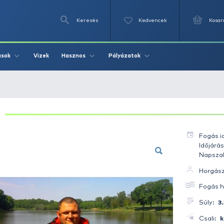
Keresés
Videók
Vizek
Írások
Hasznos
Pályázat
 Amur 3.36 kg
AMUR