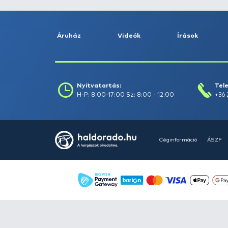
Szűrés
Szűrők törlése
Áruház
Videók
Í