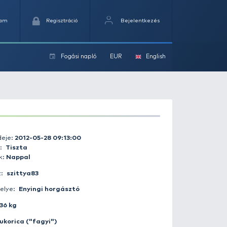
Kedvencek
Kosaram
Regisztráció
Fogási na
ok
Fogás ideje:
2012-05-28 09:13:00
Időjárás:
Tiszta
Napszak:
Nappal
Horgász:
szittya83