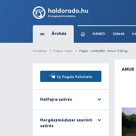
Áruház
KAIWO
Kezdőlap
Fogási napló
Fogás - szittya83 -
Új fogás felvitele
Halfajra szűrés