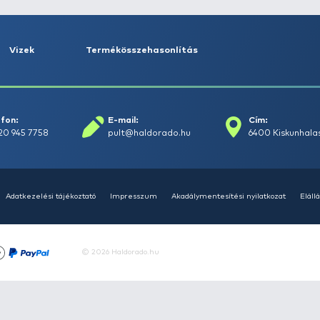
rások
Vizek
Termékösszehasonlít