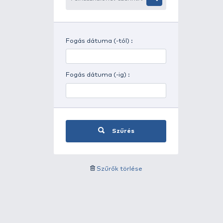
Időjárás szerinti szűrés
Felhasználónév szerinti
szűrés
Fogás dátuma (-tól) :
Fogás dátuma (-ig) :