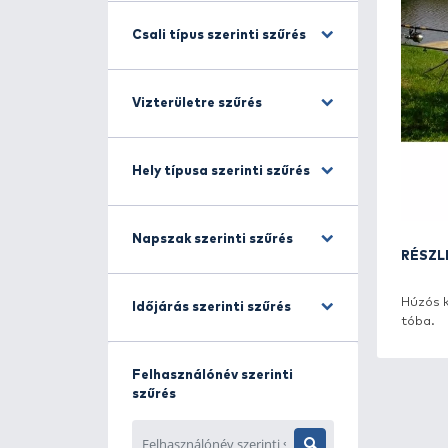
Horgászmódszer szerinti
szűrés
Csali típus szerinti szűrés
Vizterületre szűrés
Hely típusa szerinti szűrés
Napszak szerinti szűrés