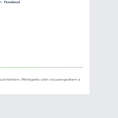
Fogás helye:
Enyingi horgásztó
Súly:
3.36 kg
Csali:
kukorica ("fagyi")
Módszer:
fenekező