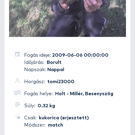
Fogás ideje:
2009-06-06 00:00:00
Időjárás:
Borult
Napszak:
Nappal
Horgász:
tomi23000
Fogás helye:
Holt - Millér, Besenyszög
Súly:
0.32 kg
Csali:
kukorica (erjesztett)
Módszer:
match