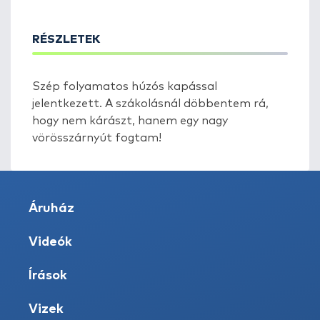
RÉSZLETEK
Szép folyamatos húzós kapással
jelentkezett. A szákolásnál döbbentem rá,
hogy nem kárászt, hanem egy nagy
vörösszárnyút fogtam!
Áruház
Videók
Írások
Vizek