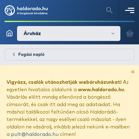
Áruház
Fogási napló
×
Vigyázz, csalók utánozhatják webáruházunkat!
Az
egyetlen hivatalos oldalunk a
www.haldorado.hu
.
Vásárlás előtt mindig ellenőrizd a böngésző
címsorát, és csak itt add meg az adataidat. Ha
máshol találkozol feltűnően olcsó Haldorádó-
termékekkel, az nagy eséllyel csaló másolat - ilyen
oldalon ne vásárolj, inkább jelezd nekünk e-mailben
a
pult@haldorado.hu
címen!