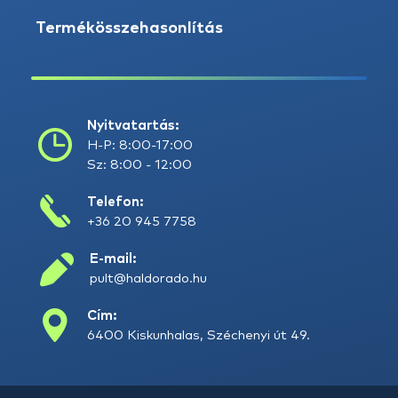
Termékösszehasonlítás
Nyitvatartás:
H-P: 8:00-17:00
Sz: 8:00 - 12:00
Telefon:
+36 20 945 7758
E-mail:
pult@haldorado.hu
Cím:
6400 Kiskunhalas, Széchenyi út 49.