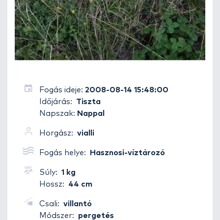
Fogás ideje:
2008-08-14 15:48:00
Időjárás:
Tiszta
Napszak:
Nappal
Horgász:
vialli
Fogás helye:
Hasznosi-víztározó
Súly:
1 kg
Hossz:
44 cm
Csali:
villantó
Módszer:
pergetés