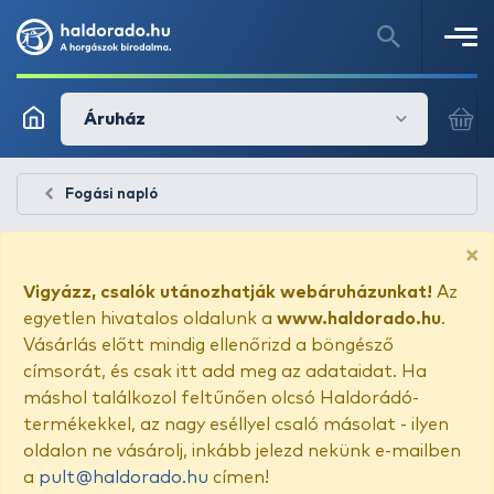
Áruház
Fogási napló
×
Vigyázz, csalók utánozhatják webáruházunkat!
Az
egyetlen hivatalos oldalunk a
www.haldorado.hu
.
Vásárlás előtt mindig ellenőrizd a böngésző
címsorát, és csak itt add meg az adataidat. Ha
máshol találkozol feltűnően olcsó Haldorádó-
termékekkel, az nagy eséllyel csaló másolat - ilyen
oldalon ne vásárolj, inkább jelezd nekünk e-mailben
a
pult@haldorado.hu
címen!