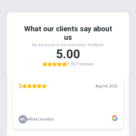
manapság már kuriózum (hiszen jelentős árnövelő
tényező). De nem csak a színeket, hanem a bojlik
alapanyagául szolgáló alapmixeket is kevertük.
Tehát minden
MONSTER Hard Boilie 2 in 1, azaz két,
gyakorta teljes más összetevőkből álló mix
tökéletes harmóniája.
Így azon sem kell meglepődni,
ha golyó egyik fele sós, a másik édes, vagy egyik fele
erősen halas, a másik fele szénhidrátos.
Kevert ízekben kerülnek forgalomba:
Fűszeres Máj
(barna+bordó), Tintahal & Áfonya
(rózsaszín+fekete), Máj & Vér (piros+barna), Hot
Mangó (narancs+fehér), Vajsav & Tengeri rák
(fekete+barna), Tonhal & Szúnyoglárva (bordó +
barna) és a Fire Tiger (barna - piros).
Vajsav + Tengeri rák
Már a tesztek alatt is olyan kiemelkedő fogások
születtek ezzel a csalival Európa legismertebb