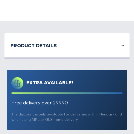
2024-től immár nem csak csalik, hanem etetésre
szánt bojlik is szerepelnek a
MONSTER
PRODUCT DETAILS
termékcsaládban. Ezek a
24 mm-es kemény, párolt
golyók minimum 24-48 órát kibírnak a vízben
, így
különösen ajánlottak a hosszabb távú etetések
kialakítására, de csalizásra is alkalmasak. Illetve
célszerű ezeket kombinálni a
MONSTER Magnum
és
EXTRA AVAILABLE!
MONSTER Pop Up
csalik különböző méretű
változataival, a legjobb hatás elérése érdekében.
Free delivery over 29990
A
MONSTER Hard Boilie 24+
termékcsalád
különlegessége, hogy tagjai kétszínűek és nagyon
The discount is only available for deliveries within Hungary and
when using MPL or GLS home delivery.
magas beltartalmi értékkel rendelkeznek, kivétel
nélkül mindegyik friss tojással készül, amely