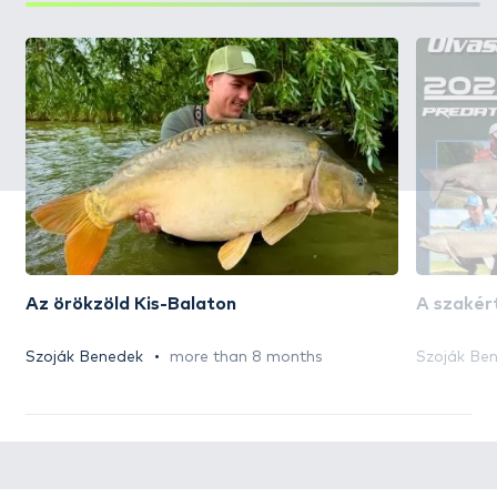
Az örökzöld Kis-Balaton
A szakért
Szoják Benedek
more than 8 months
Szoják Be