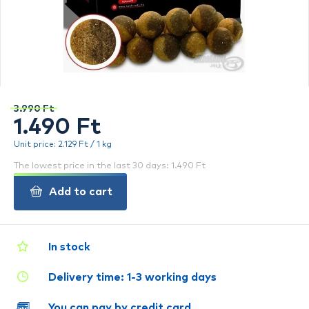
3.990 Ft
1.490 Ft
Unit price: 2.129 Ft / 1 kg
The lowest price in the last 30 days: 1.490 Ft
Add to cart
In stock
Delivery time: 1-3 working days
You can pay by credit card