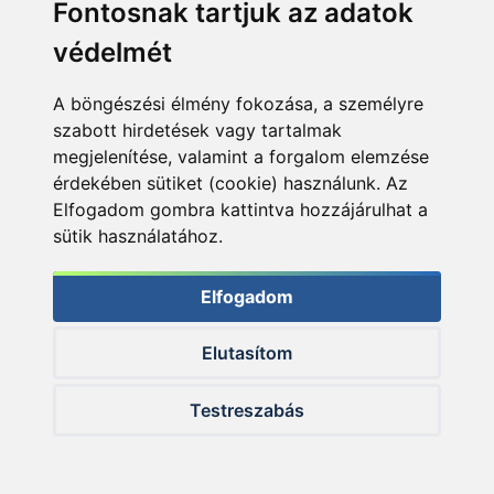
Fontosnak tartjuk az adatok
védelmét
KIEMELT AJÁNLATOK
A böngészési élmény fokozása, a személyre
szabott hirdetések vagy tartalmak
+450
+300
megjelenítése, valamint a forgalom elemzése
Ft
Ft
érdekében sütiket (cookie) használunk. Az
Elfogadom gombra kattintva hozzájárulhat a
sütik használatához.
Elfogadom
By Döme TEAM
By Döme TEAM
Elutasítom
FEEDER Gold Serie
FEEDER Big River
390ML horgászbot +
360RXH horgászbot +
Dobókesztyű ujj
Dobókesztyű ujj
Testreszabás
SZUPER ÁR
SZUPER ÁR
44.990 Ft
29.990 Ft