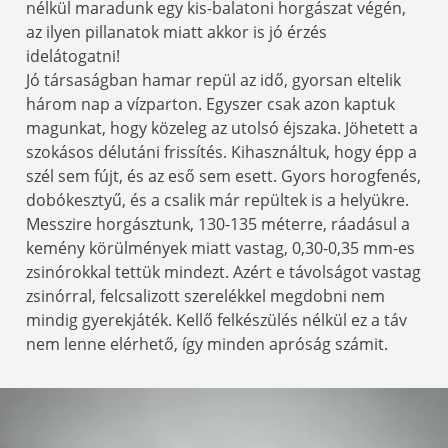
nélkül maradunk egy kis-balatoni horgászat végén,
az ilyen pillanatok miatt akkor is jó érzés
idelátogatni!
Jó társaságban hamar repül az idő, gyorsan eltelik
három nap a vízparton. Egyszer csak azon kaptuk
magunkat, hogy közeleg az utolsó éjszaka. Jöhetett a
szokásos délutáni frissítés. Kihasználtuk, hogy épp a
szél sem fújt, és az eső sem esett. Gyors horogfenés,
dobókesztyű, és a csalik már repültek is a helyükre.
Messzire horgásztunk, 130-135 méterre, ráadásul a
kemény körülmények miatt vastag, 0,30-0,35 mm-es
zsinórokkal tettük mindezt. Azért e távolságot vastag
zsinórral, felcsalizott szerelékkel megdobni nem
mindig gyerekjáték. Kellő felkészülés nélkül ez a táv
nem lenne elérhető, így minden apróság számit.