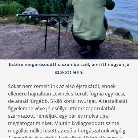
Estére megerősödött a szembe szél, ami itt nagyon jó
szokott lenni
Sokat nem reméltünk az első éjszakától, ennek
ellenére hajnalban Levinek sikerült fognia egy kicsi,
de annál fürgébb, 5 kiló körüli nyurgát. A testalkatát
figyelembe véve jó eséllyel itteni szaporulatból
származott, reméljük, egy pár év múlva újra
meglátogat minket. Miután kivilágosodott szinte
megállás nélkül esett az eső a horgászatunk végéig.
A levegő is visszahűlt, hajnalban 10 fok alá esett a