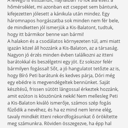
hőmérséklet, mi azonban ezt cseppet sem bántunk,
kifejezetten jólesett a kánikula után mindez. Egy
háromnapos horgászatba sok minden nem fér bele,
de mindketten jól ismerjük a Kis-Balatont, tudtuk,
hogy itt bármikor benne van bármi!
A halakon és a csodálatos környezeten túl, ami miatt
igazán közel áll hozzánk a Kis-Balaton, az a társaság.
Nagyon jó érzés minden évben találkozni az itteni
barátokkal és beszélgetni egy jót. Ez sokszor felér
bármilyen fogással! Sőt, a jó hangulatot tetőzte az is,
hogy Bíró Peti barátunk és kedves párja, Dóri még
egy ebédre is megvendégeltek bennünket. Saját
készítésű, frissen sütött lángossal érkeztek hozzánk,
amit ezúton is köszönünk nekik! Nem mellesleg Peti
a Kis-Balaton kiváló ismerője, számos szép fogás
fűződik a nevéhez, és ha ez mind nem lenne elég,
tavaly mindkét itteni rekordfogásunkat ő örökítette
meg számunkra. Röviden összegezve, ha épp hal