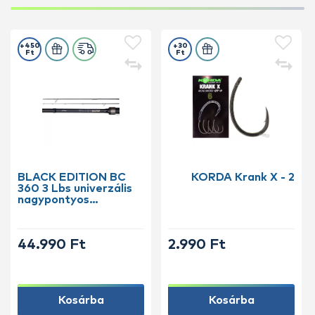
+450
+30
Ft
Ft
BLACK EDITION BC
KORDA Krank X - 2
360 3 Lbs univerzális
nagypontyos
horgászbot +
Dobókesztyű ujj
44.990 Ft
2.990 Ft
Kosárba
Kosárba