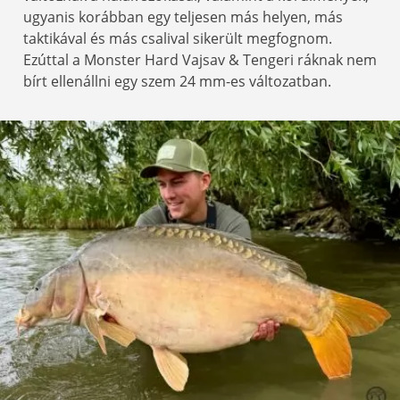
ugyanis korábban egy teljesen más helyen, más
taktikával és más csalival sikerült megfognom.
Ezúttal a Monster Hard Vajsav & Tengeri ráknak nem
bírt ellenállni egy szem 24 mm-es változatban.