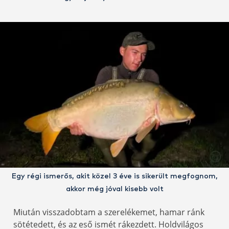
Egy régi ismerős, akit közel 3 éve is sikerült megfognom,
akkor még jóval kisebb volt
Miután visszadobtam a szerelékemet, hamar ránk
sötétedett, és az eső ismét rákezdett. Holdvilágos