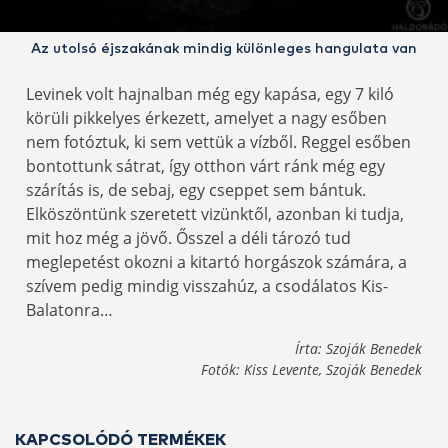
Az utolsó éjszakának mindig különleges hangulata van
Levinek volt hajnalban még egy kapása, egy 7 kiló
körüli pikkelyes érkezett, amelyet a nagy esőben
nem fotóztuk, ki sem vettük a vízből. Reggel esőben
bontottunk sátrat, így otthon várt ránk még egy
szárítás is, de sebaj, egy cseppet sem bántuk.
Elköszöntünk szeretett vizünktől, azonban ki tudja,
mit hoz még a jövő. Ősszel a déli tározó tud
meglepetést okozni a kitartó horgászok számára, a
szívem pedig mindig visszahúz, a csodálatos Kis-
Balatonra…
Írta: Szoják Benedek
Fotók: Kiss Levente, Szoják Benedek
KAPCSOLÓDÓ TERMÉKEK