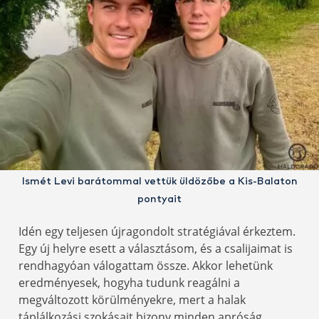
Ismét Levi barátommal vettük üldözőbe a Kis-Balaton
pontyait
Idén egy teljesen újragondolt stratégiával érkeztem.
Egy új helyre esett a választásom, és a csalijaimat is
rendhagyóan válogattam össze. Akkor lehetünk
eredményesek, hogyha tudunk reagálni a
megváltozott körülményekre, mert a halak
táplálkozási szokásait bizony minden apróság