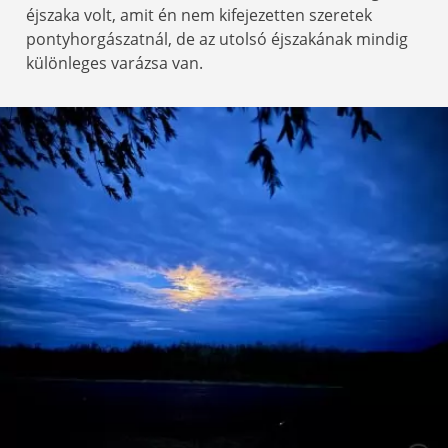
éjszaka volt, amit én nem kifejezetten szeretek
pontyhorgászatnál, de az utolsó éjszakának mindig
különleges varázsa van.