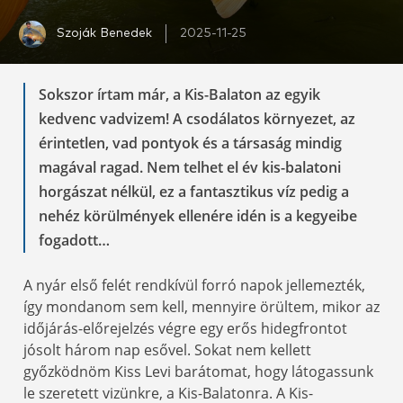
Szoják Benedek
2025-11-25
Sokszor írtam már, a Kis-Balaton az egyik
kedvenc vadvizem! A csodálatos környezet, az
érintetlen, vad pontyok és a társaság mindig
magával ragad. Nem telhet el év kis-balatoni
horgászat nélkül, ez a fantasztikus víz pedig a
nehéz körülmények ellenére idén is a kegyeibe
fogadott…
A nyár első felét rendkívül forró napok jellemezték,
így mondanom sem kell, mennyire örültem, mikor az
időjárás-előrejelzés végre egy erős hidegfrontot
jósolt három nap esővel. Sokat nem kellett
győzködnöm Kiss Levi barátomat, hogy látogassunk
le szeretett vizünkre, a Kis-Balatonra. A Kis-