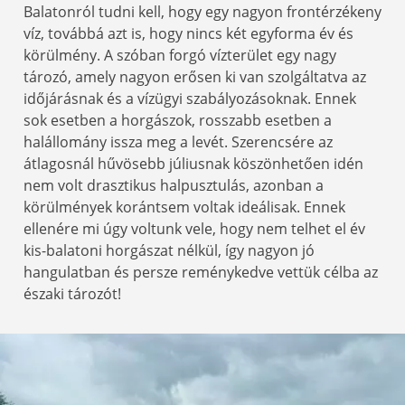
Balatonról tudni kell, hogy egy nagyon frontérzékeny
víz, továbbá azt is, hogy nincs két egyforma év és
körülmény. A szóban forgó vízterület egy nagy
tározó, amely nagyon erősen ki van szolgáltatva az
időjárásnak és a vízügyi szabályozásoknak. Ennek
sok esetben a horgászok, rosszabb esetben a
halállomány issza meg a levét. Szerencsére az
átlagosnál hűvösebb júliusnak köszönhetően idén
nem volt drasztikus halpusztulás, azonban a
körülmények korántsem voltak ideálisak. Ennek
ellenére mi úgy voltunk vele, hogy nem telhet el év
kis-balatoni horgászat nélkül, így nagyon jó
hangulatban és persze reménykedve vettük célba az
északi tározót!