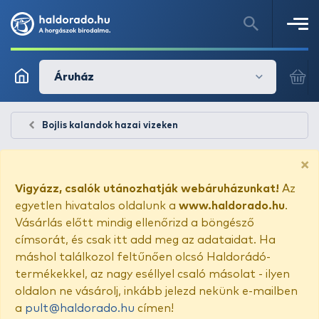
Áruház
Bojlis kalandok hazai vizeken
×
Vigyázz, csalók utánozhatják webáruházunkat!
Az
egyetlen hivatalos oldalunk a
www.haldorado.hu
.
Vásárlás előtt mindig ellenőrizd a böngésző
címsorát, és csak itt add meg az adataidat. Ha
máshol találkozol feltűnően olcsó Haldorádó-
termékekkel, az nagy eséllyel csaló másolat - ilyen
oldalon ne vásárolj, inkább jelezd nekünk e-mailben
a
pult@haldorado.hu
címen!