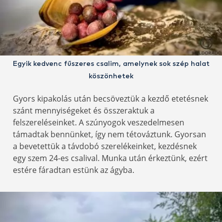
Egyik kedvenc fűszeres csalim, amelynek sok szép halat
köszönhetek
Gyors kipakolás után becsöveztük a kezdő etetésnek
szánt mennyiségeket és összeraktuk a
felszereléseinket. A szúnyogok veszedelmesen
támadtak bennünket, így nem tétováztunk. Gyorsan
a bevetettük a távdobó szerelékeinket, kezdésnek
egy szem 24-es csalival. Munka után érkeztünk, ezért
estére fáradtan estünk az ágyba.