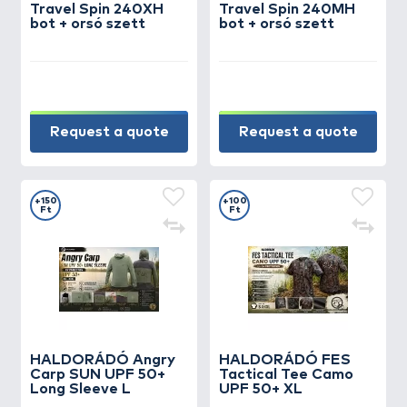
Travel Spin 240XH
Travel Spin 240MH
bot + orsó szett
bot + orsó szett
Request a quote
Request a quote
+150
+100
Ft
Ft
HALDORÁDÓ Angry
HALDORÁDÓ FES
Carp SUN UPF 50+
Tactical Tee Camo
Long Sleeve L
UPF 50+ XL