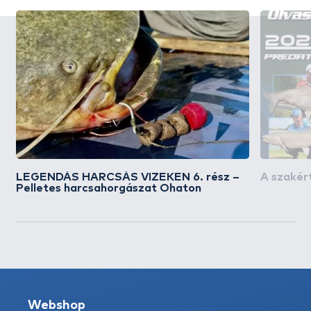
LEGENDÁS HARCSÁS VIZEKEN 6. rész –
A szakért
Pelletes harcsahorgászat Ohaton
Webshop