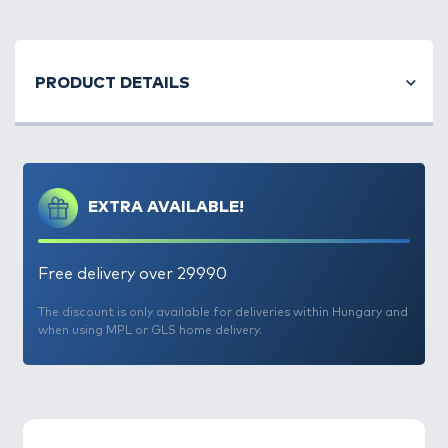
PRODUCT DETAILS
EXTRA AVAILABLE!
Free delivery over 29990
The discount is only available for deliveries within Hungary and
when using MPL or GLS home delivery.
A
pelletes, bojlis harcsahorgászat
Magyarországon
még kevésbé elterjedt, holott például
Spanyolországban, az Ebro-n legendásan sok
harcsát fognak ezzel a technikával. Döme Gábor,