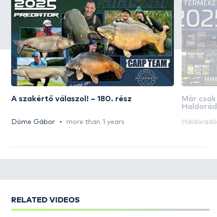
A szakértő válaszol! – 180. rész
Már csak
Haldorád
akciós n
Döme Gábor
more than 1 years
Haldorád
RELATED VIDEOS