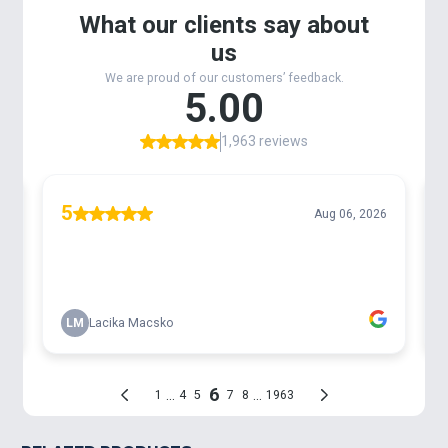
harcsahorgász csapatunkkal együttműködve olyan,
hazai vizekre optimalizált harcsa csalikat, és
csalogatóanyagokat fejlesztett ki az elmúlt
időszakban, melyek garantáltan megalapozzák ezt
a módszert hazánkban is.
A harcsák csalogatására specializált nagyméretű
Catfish Bait Boilie
k sajátossága, hogy nagyon
hosszú ideig bírják a vízben
, és ellenállnak az
apróhalak támadásának. Összetevőiket tekintve
megegyeznek a termékcsaládon belül megtalálható
pelletekkel, azonban ezek olyan
különleges
kötőanyagot kaptak
, melynek hála az
oldódási
idejük minimum 24 óra, de akár 48 óra is lehet.
Két eltérő ízváltozat van jelen pillanatban a
Catfish
Bait
termékcsaládon belül, az egyik az a
Halibut
Extra
, míg a másik a
Liver & Monster Crab
.
A
Halibut Extra
nagyon
nagy mennyiségű halolajat
tartalmaz
, amely a vízben jeladóként működik a