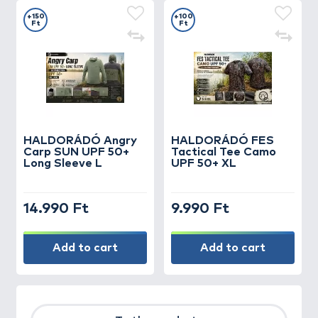
+150
+100
Ft
Ft
HALDORÁDÓ Angry
HALDORÁDÓ FES
Carp SUN UPF 50+
Tactical Tee Camo
Long Sleeve L
UPF 50+ XL
14.990 Ft
9.990 Ft
Add to cart
Add to cart