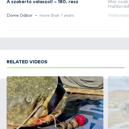
A szakértő válaszol! – 180. rész
Már csak
Haldorád
akciós n
Döme Gábor
more than 1 years
Haldorád
RELATED VIDEOS