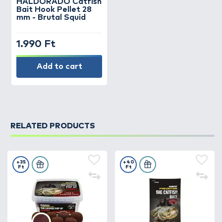
HALDORÁDÓ
Catfish
Bait Hook Pellet 28
mm - Brutal Squid
1.990 Ft
Add to cart
RELATED PRODUCTS
+35
+40
Ft
Ft