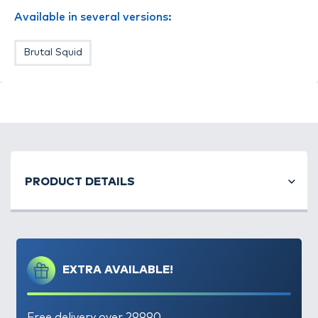
Available in several versions:
Brutal Squid
PRODUCT DETAILS
EXTRA AVAILABLE!
A
pelletes, bojlis harcsahorgászat
Magyarországon
még kevésbé elterjedt, holott például
Free delivery over 29990