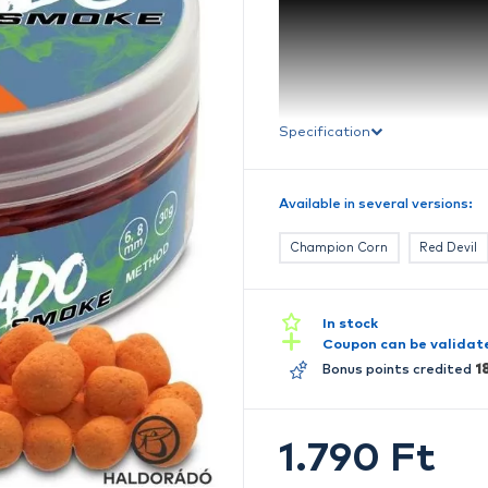
S
Av
A
h
s