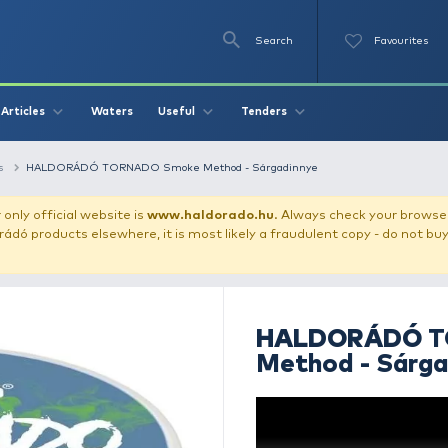
Se
O
Videos
Waters
Articles
Useful
Tend
let
Bait pellets
HALDORÁDÓ TORNADO Smoke Method - Sár
our store!
Our only official website is
www.haldorado.h
ly cheap Haldorádó products elsewhere, it is most likely a