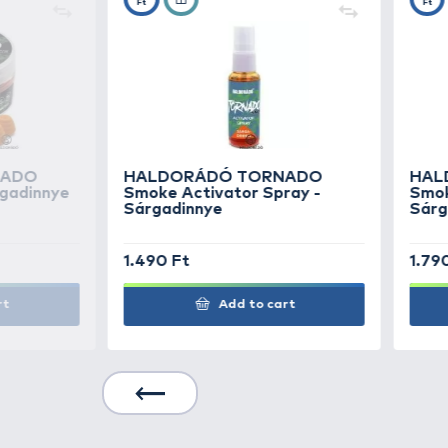
Lebegőképességükre jellemző, ho
optimális pozícióban várják a ko
SIMILAR PRODUCTS
2
HALDORÁDÓ
TORN
Smoke Method - Ch
Corn
HALDORÁDÓ
TORN
Smoke Method - Red