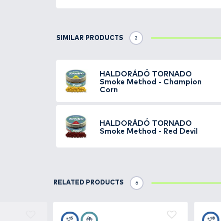
A TORNADO Method a nagysikerű
árasztja magából a szín, és il
vízbe kerülésüket követően még
A
Champion Corn
sárga színű, é
színű, fűszeres, chilis ízesítésű
színű, gyümölcsös ízű csali, ame
Egy tégelyben
6 és 8 mm-es wa
Csalitüskés felkínálása immár le