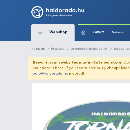
Webshop
KAIW
Kezdőlap
Products
Groundbait, boilie, pel
Beware: scam websites may imitate 
your details here. If you see suspicious
pult@haldorado.hu
instead!