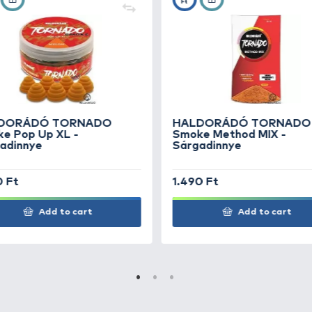
gy a 7 mm-es normál, vagy a Fine csalitüskék is elegend
sár közelébe érkező halakat.
ADO
+18
ampion
Ft
ADO
+18
Ft
 Devil