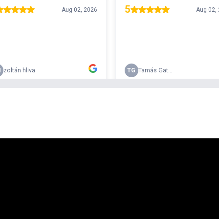
T
r 29990
w
h