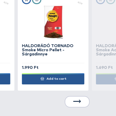
őek ahhoz, hogy lesúlyozzák, és
1.790 Ft
Add to cart
1.790 Ft
Add to cart