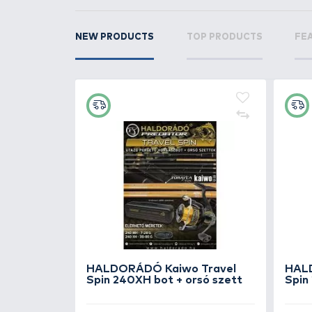
RELATED PRODUCTS
6
+15
Ft
NADO
HALDORÁDÓ TORNADO