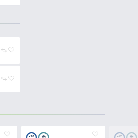
zált változata, mely
ugyanúgy
tok abban különböznek, hogy
i a vízben, míg a
Red Devil
bordó
új,
Sárgadinnye
narancssárga
„füstölős csalik” előnyeit.