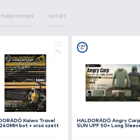
+18
+1
Ft
F
HALDORÁDÓ TORNADO
H