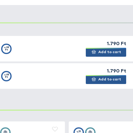
 TORNADO Wafter csalik method horgászathoz optimali
latanyagokat, mint a nagynevű elődje
. A
Smoke
változa
 aktívabb színkibocsátást produkálnak.
des kukorica ízesítésű csali, mely
fluo zöld
színt bocsát k
 dumbell, ami pedig
bordó
ra színezi a vizet maga körül. Az 
ly
fluo zöld
színt áraszt magából
.
fter (mérsékelten lebegő) pelletek
találhatók meg.
hetővé teszi, hogy finomabb horgászatoknál is élvezzük a 