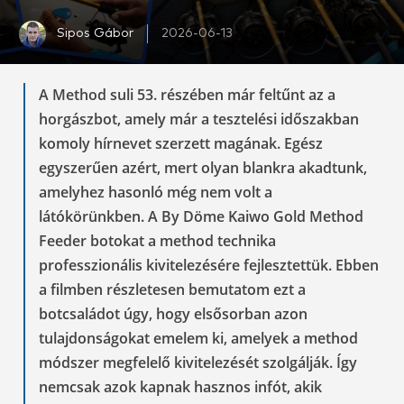
Sipos Gábor
2026-06-13
A Method suli 53. részében már feltűnt az a
horgászbot, amely már a tesztelési időszakban
komoly hírnevet szerzett magának. Egész
egyszerűen azért, mert olyan blankra akadtunk,
amelyhez hasonló még nem volt a
látókörünkben. A By Döme Kaiwo Gold Method
Feeder botokat a method technika
professzionális kivitelezésére fejlesztettük. Ebben
a filmben részletesen bemutatom ezt a
botcsaládot úgy, hogy elsősorban azon
tulajdonságokat emelem ki, amelyek a method
módszer megfelelő kivitelezését szolgálják. Így
nemcsak azok kapnak hasznos infót, akik