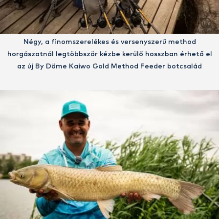
Négy, a finomszerelékes és versenyszerű method
horgászatnál legtöbbször kézbe kerülő hosszban érhető el
az új By Döme Kaiwo Gold Method Feeder botcsalád