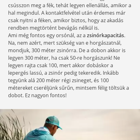
csússzon meg a fék, tehát legyen ellenállás, amikor a
hal megindul. A kontaktfelvétel után érdemes már
csak nyitni a féken, amikor biztos, hogy az akadás
rendben megtörtént bevágás nélkül is.
Ami még fontos egy orsónál, az a
zsinórkapacitás
.
Na, nem azért, mert szükség van e horgászatnál,
mondjuk, 300 méter zsinórra. De a dobon akkor is
legyen 300 méter, ha csak 50-re horgászunk! Ne
legyen rajta csak 100, mert akkor dobáskor a
lepergés lassú, a zsinór pedig tekeredik. Inkább
tegyünk alá 200 méter régi zsineget, és 100
métereket cseréljünk sűrűn, mintsem félig töltsük a
dobot. Ez nagyon fontos!