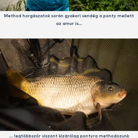
Method horgászatok során gyakori vendég a ponty mellett
az amur is…
… legtöbbször viszont kizárólag pontyra methodozunk