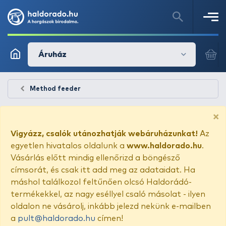
Áruház
Method feeder
×
Vigyázz, csalók utánozhatják webáruházunkat!
Az
egyetlen hivatalos oldalunk a
www.haldorado.hu
.
Vásárlás előtt mindig ellenőrizd a böngésző
címsorát, és csak itt add meg az adataidat. Ha
máshol találkozol feltűnően olcsó Haldorádó-
termékekkel, az nagy eséllyel csaló másolat - ilyen
oldalon ne vásárolj, inkább jelezd nekünk e-mailben
a
pult@haldorado.hu
címen!