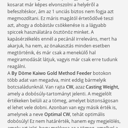
kosarat már képes elvonszolni a helyéről a
befeszítéskor, ám az 1 unciás biztos nem fogja azt
megmozdítani. Ez máris magától értetődővé teszi
azt, ahogy a dobástáv csökkenése is a lágyabb
spiccek használatára ösztönöz minket. A
kapásérzékelés ennél a pecánál irreleváns, mert ha
akarjuk, ha nem, az önakasztás minden esetben
megtörténik, és már csak a menekülő hal
megiramodását látjuk, vagyis már csak erre tudunk
reagálni.
A
By Döme Kaiwo Gold Method Feeder
botokon
több adat van megadva, mint eddig bármelyik
botcsaládunknál.
Van rajta
CW,
azaz
Casting Weight,
amely a dobósúly-tartományt jelenti. A megjelölt
értékeken belüli az a tömeg, amelyet biztonságosan
el lehet vele dobni. Azonban van egy másik érték is,
amelynek a neve
Optimal CW
, tehát optimális
dobósúly! Ez nem határérték, hanem egy megjelölés,