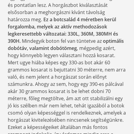
és pontatlan lesz. A horgászbot kiválasztását
elsősorban a meghorgászni kívánt távolság
határozza meg.
Ez a botcsalád 4 méretben kerül
forgalomba, melyek az aktív methodozások
legkeresettebb változatai: 330L, 360M, 380MH és
390H.
Mindegyik boton fel van tüntetve az
optimális
dobótáv, valamint dobótömeg
, mégpedig azért,
hogy könnyebb legyen választani hozzá kosarat.
Mert ugye hiába képes egy 330-as bot akár 60
grammos kosarat is bejuttatni 30 méterre, nem arra
való, és nem jelent a horgászat során előnyt
számunkra. Ahogy az sem, hogy egy 390-es pálcával
akár 30 grammos kosarat is be lehet dobni 70
méterre, főleg megtöltve, ám azt ott stabilizálni egy
jó kis szélben már nem lehet, tehát igazából a botok
csomó olyan képességgel is rendelkeznek, amelyek a
horgászat kivitelezésében nincsenek segítségünkre.
Ezeket a képességeiket általában más fontos