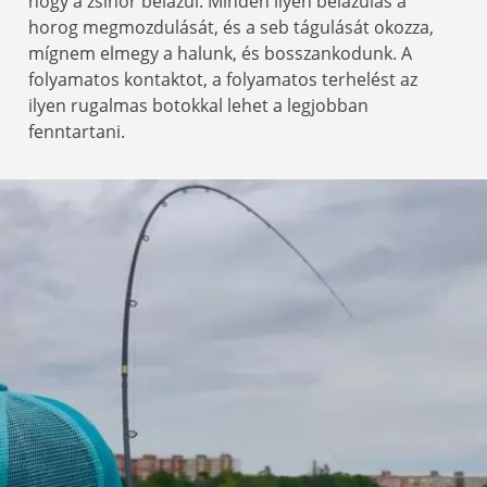
hogy a zsinór belazul. Minden ilyen belazulás a
horog megmozdulását, és a seb tágulását okozza,
mígnem elmegy a halunk, és bosszankodunk. A
folyamatos kontaktot, a folyamatos terhelést az
ilyen rugalmas botokkal lehet a legjobban
fenntartani.