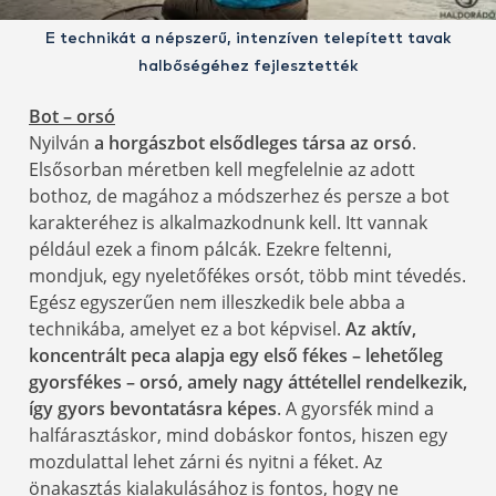
E technikát a népszerű, intenzíven telepített tavak
halbőségéhez fejlesztették
Bot – orsó
Nyilván
a horgászbot elsődleges társa az orsó
.
Elsősorban méretben kell megfelelnie az adott
bothoz, de magához a módszerhez és persze a bot
karakteréhez is alkalmazkodnunk kell. Itt vannak
például ezek a finom pálcák. Ezekre feltenni,
mondjuk, egy nyeletőfékes orsót, több mint tévedés.
Egész egyszerűen nem illeszkedik bele abba a
technikába, amelyet ez a bot képvisel.
Az aktív,
koncentrált peca alapja egy első fékes – lehetőleg
gyorsfékes – orsó, amely nagy áttétellel rendelkezik,
így gyors bevontatásra képes
. A gyorsfék mind a
halfárasztáskor, mind dobáskor fontos, hiszen egy
mozdulattal lehet zárni és nyitni a féket. Az
önakasztás kialakulásához is fontos, hogy ne