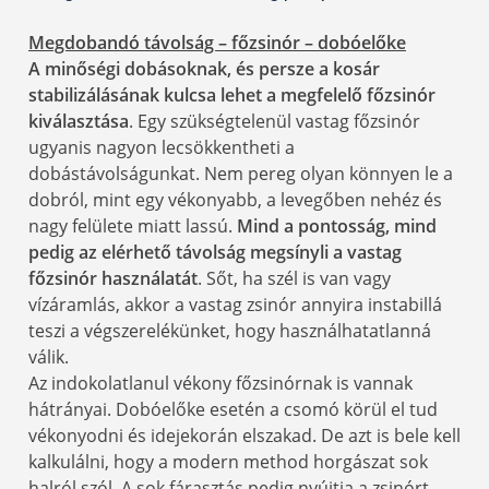
Megdobandó távolság – főzsinór – dobóelőke
A minőségi dobásoknak, és persze a kosár
stabilizálásának kulcsa lehet a megfelelő főzsinór
kiválasztása
. Egy szükségtelenül vastag főzsinór
ugyanis nagyon lecsökkentheti a
dobástávolságunkat. Nem pereg olyan könnyen le a
dobról, mint egy vékonyabb, a levegőben nehéz és
nagy felülete miatt lassú.
Mind a pontosság, mind
pedig az elérhető távolság megsínyli a vastag
főzsinór használatát
. Sőt, ha szél is van vagy
vízáramlás, akkor a vastag zsinór annyira instabillá
teszi a végszerelékünket, hogy használhatatlanná
válik.
Az indokolatlanul vékony főzsinórnak is vannak
hátrányai. Dobóelőke esetén a csomó körül el tud
vékonyodni és idejekorán elszakad. De azt is bele kell
kalkulálni, hogy a modern method horgászat sok
halról szól. A sok fárasztás pedig nyújtja a zsinórt,