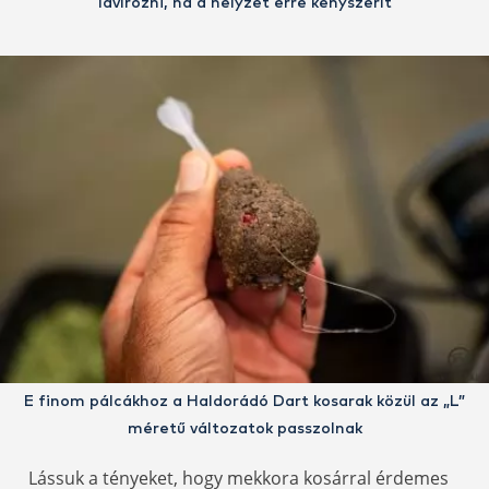
lavírozni, ha a helyzet erre kényszerít
E finom pálcákhoz a Haldorádó Dart kosarak közül az „L”
méretű változatok passzolnak
Lássuk a tényeket, hogy mekkora kosárral érdemes