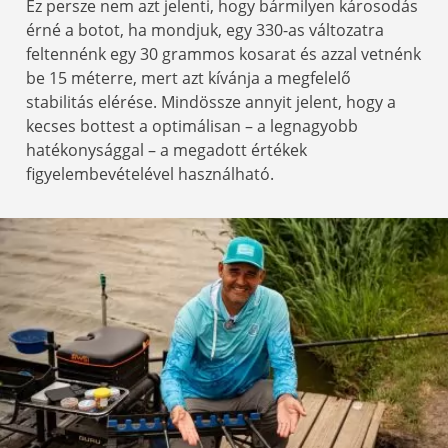
Ez persze nem azt jelenti, hogy bármilyen károsodás
érné a botot, ha mondjuk, egy 330-as változatra
feltennénk egy 30 grammos kosarat és azzal vetnénk
be 15 méterre, mert azt kívánja a megfelelő
stabilitás elérése. Mindössze annyit jelent, hogy a
kecses bottest a optimálisan – a legnagyobb
hatékonysággal – a megadott értékek
figyelembevételével használható.