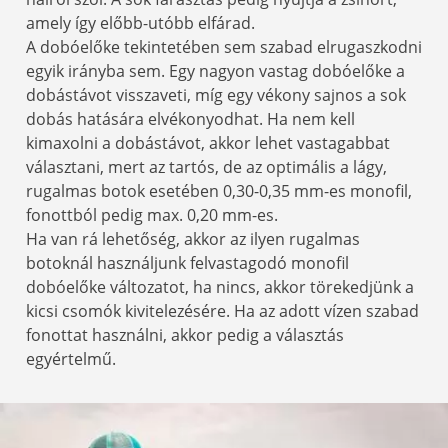
amely így előbb-utóbb elfárad.
A dobóelőke tekintetében sem szabad elrugaszkodni
egyik irányba sem. Egy nagyon vastag dobóelőke a
dobástávot visszaveti, míg egy vékony sajnos a sok
dobás hatására elvékonyodhat. Ha nem kell
kimaxolni a dobástávot, akkor lehet vastagabbat
választani, mert az tartós, de az optimális a lágy,
rugalmas botok esetében 0,30-0,35 mm-es monofil,
fonottból pedig max. 0,20 mm-es.
Ha van rá lehetőség, akkor az ilyen rugalmas
botoknál használjunk felvastagodó monofil
dobóelőke változatot, ha nincs, akkor törekedjünk a
kicsi csomók kivitelezésére. Ha az adott vízen szabad
fonottat használni, akkor pedig a választás
egyértelmű.