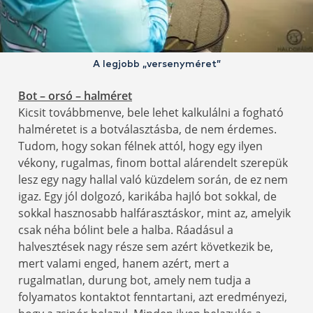
A legjobb „versenyméret”
Bot – orsó – halméret
Kicsit továbbmenve, bele lehet kalkulálni a fogható
halméretet is a botválasztásba, de nem érdemes.
Tudom, hogy sokan félnek attól, hogy egy ilyen
vékony, rugalmas, finom bottal alárendelt szerepük
lesz egy nagy hallal való küzdelem során, de ez nem
igaz. Egy jól dolgozó, karikába hajló bot sokkal, de
sokkal hasznosabb halfárasztáskor, mint az, amelyik
csak néha bólint bele a halba. Ráadásul a
halvesztések nagy része sem azért következik be,
mert valami enged, hanem azért, mert a
rugalmatlan, durung bot, amely nem tudja a
folyamatos kontaktot fenntartani, azt eredményezi,