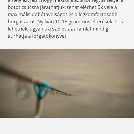
amely azt jelzi, hogy mekkora az a tömeg, amellyel a
botot csúcsra járathatjuk, tehát elérhetjük vele a
maximális dobótávolságot és a legkomfortosabb
horgászatot. Nyilván 10-15 grammos eltérések itt is
lehetnek, ugyanis a szél és az áramlat mindig
átírhatja a forgatókönyvet!