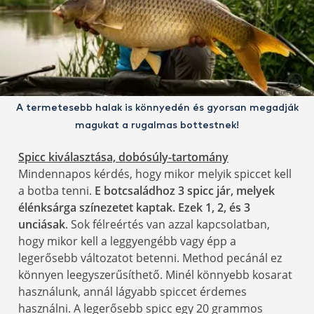
A termetesebb halak is könnyedén és gyorsan megadják
magukat a rugalmas bottestnek!
Spicc kiválasztása, dobósúly-tartomány
Mindennapos kérdés, hogy mikor melyik spiccet kell
a botba tenni.
E botcsaládhoz 3 spicc jár, melyek
élénksárga színezetet kaptak. Ezek 1, 2, és 3
unciásak
. Sok félreértés van azzal kapcsolatban,
hogy mikor kell a leggyengébb vagy épp a
legerősebb változatot betenni. Method pecánál ez
könnyen leegyszerűsíthető. Minél könnyebb kosarat
használunk, annál lágyabb spiccet érdemes
használni. A legerősebb spicc egy 20 grammos