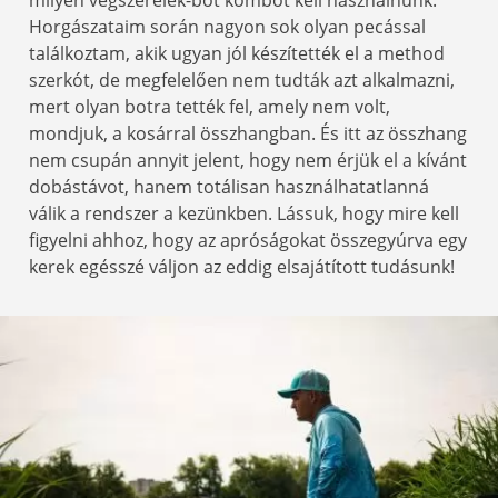
Horgászataim során nagyon sok olyan pecással
találkoztam, akik ugyan jól készítették el a method
szerkót, de megfelelően nem tudták azt alkalmazni,
mert olyan botra tették fel, amely nem volt,
mondjuk, a kosárral összhangban. És itt az összhang
nem csupán annyit jelent, hogy nem érjük el a kívánt
dobástávot, hanem totálisan használhatatlanná
válik a rendszer a kezünkben. Lássuk, hogy mire kell
figyelni ahhoz, hogy az apróságokat összegyúrva egy
kerek egésszé váljon az eddig elsajátított tudásunk!