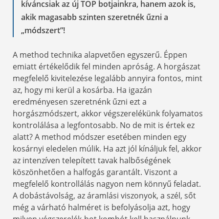
kíváncsiak az új TOP botjainkra, hanem azok is,
akik magasabb szinten szeretnék űzni a
„módszert”!
A method technika alapvetően egyszerű. Éppen
emiatt értékelődik fel minden apróság. A horgászat
megfelelő kivitelezése legalább annyira fontos, mint
az, hogy mi kerül a kosárba. Ha igazán
eredményesen szeretnénk űzni ezt a
horgászmódszert, akkor végszerelékünk folyamatos
kontrolálása a legfontosabb. No de mit is értek ez
alatt? A method módszer esetében minden egy
kosárnyi eledelen múlik. Ha azt jól kínáljuk fel, akkor
az intenzíven telepített tavak halbőségének
köszönhetően a halfogás garantált. Viszont a
megfelelő kontrollálás nagyon nem könnyű feladat.
A dobástávolság, az áramlási viszonyok, a szél, sőt
még a várható halméret is befolyásolja azt, hogy
milyen végszerelék-bot kombót kell használnunk.