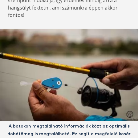
szempont indokolja, így érdemes mindig arra a
hangsúlyt fektetni, ami számunkra éppen akkor
fontos!
A botokon megtalálható információk közt az optimális
dobótömeg is megtalálható. Ez segít a megfelelő kosár