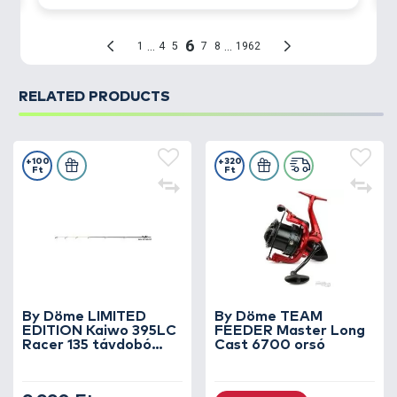
Orsótartó típusa: ErgoGrip
Szállítási hossz: 137 cm
Teljes hossz: 395 cm
Bottest tömege: 331 g
Karakterisztika: 50-170 g
RELATED PRODUCTS
Javasolt method kosárméret: 50-70 g (üres
állapotban)
Elérhető dobótávolság: 150 m
+100
+320
Ft
Ft
Ezt a botcsaládot olyan feederhorgászoknak
ajánljuk, akik nem szeretnének kompromisszumot
kötni! Rendeltetésszerű használat mellett ez a
horgászbot törhetetlen! Legyen szó extra nagy
távolságok eléréséről és kapitális méretű halakról,
biztosan számíthat rá!
By Döme LIMITED
By Döme TEAM
EDITION Kaiwo 395LC
FEEDER Master Long
Racer 135 távdobó
Cast 6700 orsó
verseny feederbothoz
5 oz spicc