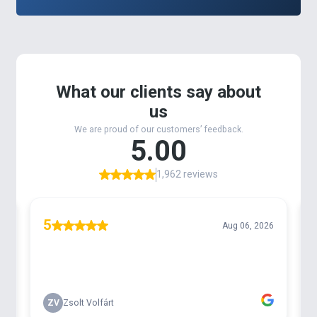
ismerősen csenghet, nem véletlenül, hiszen néhány
éve a kínálatukból olyan spiccbotokat hoztunk
forgalomba, melyek rendkívüli terhelésnek is
ellenállnak. Célunk volt, hogy a gyárral
együttműködve olyan Feederbot családot hozzunk
létre, mely minden igényt maximálisan kielégít. Az
eredmény pedig magáért beszél, mert a
leghosszabb változattal – megfelelő
dobótechnikával és végszerelékkel – akár 180
méteres távolságot is meg lehet dobni.
By Döme TEAM FEEDER Kaiwo 395LC horgászbot
legfontosabb műszaki paramérei:
Alapanyag: TORAY T1100G M40X Carbon
Gyűrűk száma: 10
Gyűrűk típusa: Seaguide Titanium SiC
Nyéltag átmérő: 15,4 mm
Tagok száma: 3+2