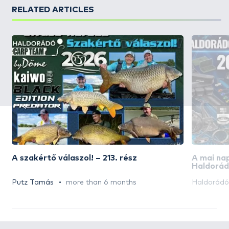
RELATED ARTICLES
A szakértő válaszol! – 213. rész
A mai na
Haldorád
akciós n
Putz Tamás
more than 6 months
Haldorád