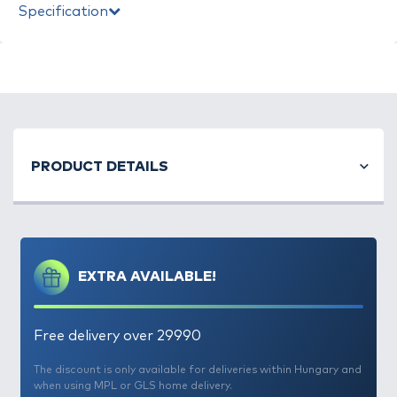
Specification
A nagy távolságú, pontos horgászat igazi
PRODUCT DETAILS
próbatétel minden feederes számára. Ehhez olyan
botra van szükség, amelyben tökéletes
egyensúlyban van az erő, a gyorsaság és a finom
kontroll. Az Új By Döme TEAM FEEDER Kawo LC
bot éppen ezt nyújtja: Kínában, a híres Kaiwo
EXTRA AVAILABLE!
horgászbotgyárban készült, a legmodernebb
gyártástechnológia alkalmazásával és világelső
alapanyagok felhasználásával, hogy a
Free delivery over 29990
feederhorgászatban új szintre emelje a dobási
távolságot és a pontosságot.
The discount is only available for deliveries within Hungary and
when using MPL or GLS home delivery.
A Kaiwo márkanév a hazai horgászok körében is