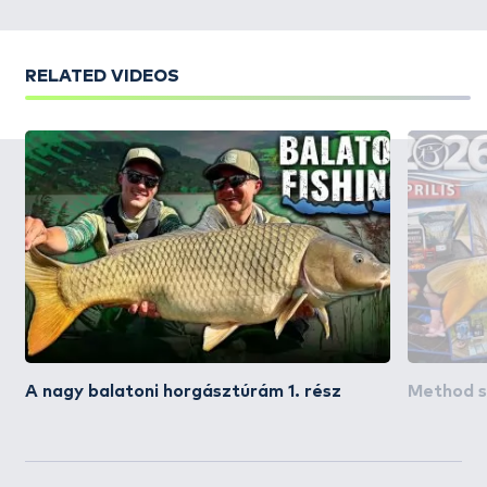
RELATED VIDEOS
A nagy balatoni horgásztúrám 1. rész
Method su