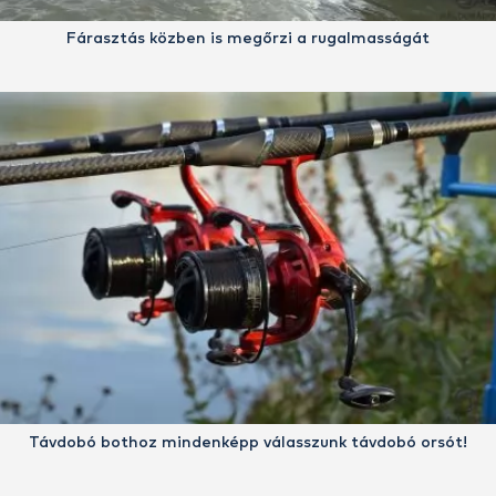
Fárasztás közben is megőrzi a rugalmasságát
Távdobó bothoz mindenképp válasszunk távdobó orsót!