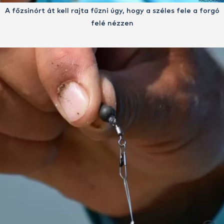
A főzsinórt át kell rajta fűzni úgy, hogy a széles fele a forgó
felé nézzen