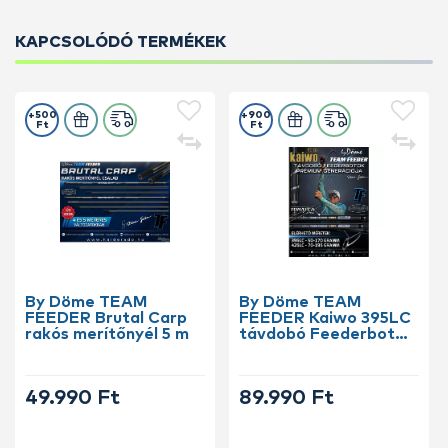
KAPCSOLÓDÓ TERMÉKEK
+500
+900
Ft
Ft
By Döme TEAM
By Döme TEAM
FEEDER Brutal Carp
FEEDER Kaiwo 395LC
rakós merítőnyél 5 m
távdobó Feederbot
150 méterig
49.990 Ft
89.990 Ft