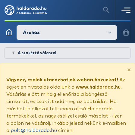
Áruház
A szakértő válaszol
×
Vigyázz, csalók utánozhatják webáruházunkat!
Az
egyetlen hivatalos oldalunk a
www.haldorado.hu
.
Vásárlás előtt mindig ellenőrizd a böngésző
címsorát, és csak itt add meg az adataidat. Ha
máshol találkozol feltűnően olcsó Haldorádó-
termékekkel, az nagy eséllyel csaló másolat - ilyen
oldalon ne vásárolj, inkább jelezd nekünk e-mailben
a
pult@haldorado.hu
címen!