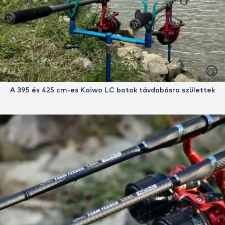
A 395 és 425 cm-es Kaiwo LC botok távdobásra születtek