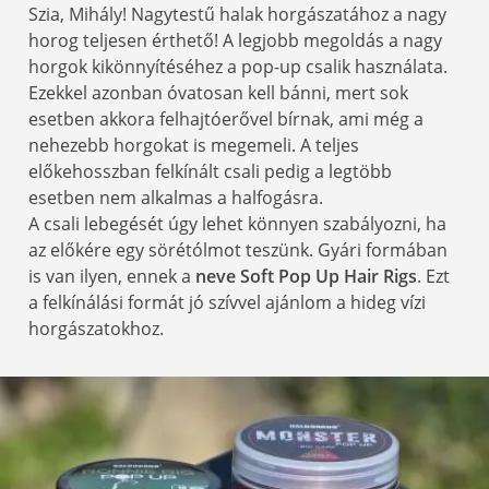
Szia, Mihály! Nagytestű halak horgászatához a nagy
horog teljesen érthető! A legjobb megoldás a nagy
horgok kikönnyítéséhez a pop-up csalik használata.
Ezekkel azonban óvatosan kell bánni, mert sok
esetben akkora felhajtóerővel bírnak, ami még a
nehezebb horgokat is megemeli. A teljes
előkehosszban felkínált csali pedig a legtöbb
esetben nem alkalmas a halfogásra.
A csali lebegését úgy lehet könnyen szabályozni, ha
az előkére egy sörétólmot teszünk. Gyári formában
is van ilyen, ennek a
neve Soft Pop Up Hair Rigs
. Ezt
a felkínálási formát jó szívvel ajánlom a hideg vízi
horgászatokhoz.