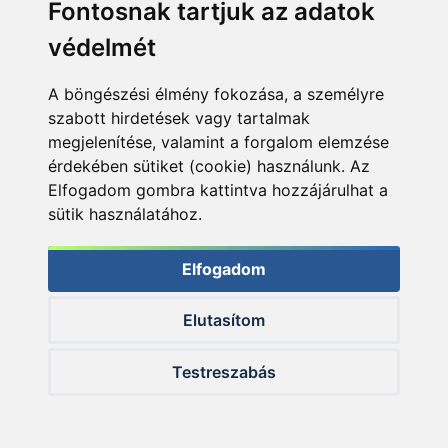
Fontosnak tartjuk az adatok
védelmét
Ajánlatot kérek
Ajánlatot kérek
A böngészési élmény fokozása, a személyre
szabott hirdetések vagy tartalmak
megjelenítése, valamint a forgalom elemzése
érdekében sütiket (cookie) használunk. Az
Elfogadom gombra kattintva hozzájárulhat a
sütik használatához.
KIEMELT AJÁNLATOK
Elfogadom
Elutasítom
+450
+300
Ft
Ft
Testreszabás