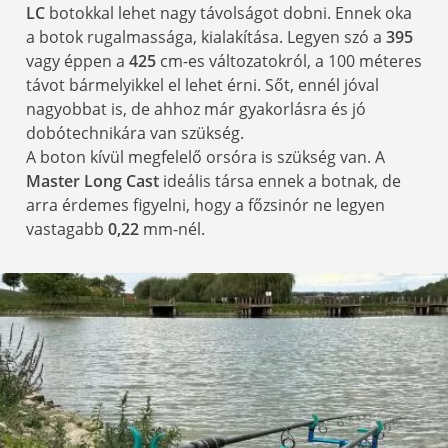
LC
botokkal lehet nagy távolságot dobni. Ennek oka
a botok rugalmassága, kialakítása. Legyen szó a
395
vagy éppen a
425
cm-es változatokról, a 100 méteres
távot bármelyikkel el lehet érni. Sőt, ennél jóval
nagyobbat is, de ahhoz már gyakorlásra és jó
dobótechnikára van szükség.
A boton kívül megfelelő orsóra is szükség van. A
Master Long Cast
ideális társa ennek a botnak, de
arra érdemes figyelni, hogy a főzsinór ne legyen
vastagabb
0,22
mm-nél.