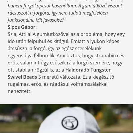
hanem forgókapcsot használtam. A gumiütköző viszont
rácsúszott a forgóra, így nem tudott megfelelően
funkcionálni. Mit javasolsz?”
Sipos Gábor:
Szia, Attila! A gumiütközővel az a probléma, hogy egy
idő után felpuhul és kitágul. Emiatt a lyukon képes
átcsúszni a forgó, így az egész szerelékünk
egyensúlya felbomlik. Ami biztos, hogy strapabíró és
erős, valamint úgy csúszik rá a forgó szemére, hogy
ott stabilan rögzül is, az a
Haldorádó Tungsten
Swivel Beads
S méretű változata. Ez a kiegészítő
rugalmas, erős, és ráadásul volfrámszálakkal
nehezített.