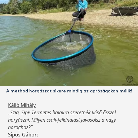
A method horgászat sikere mindig az apróságokon múlik!
Kálló Mihály
„Szia, Sipi! Termetes halakra szeretnék késő ősszel
horgászni. Milyen csali-felkínálást javasolsz a nagy
horoghoz?”
Sipos Gábor: