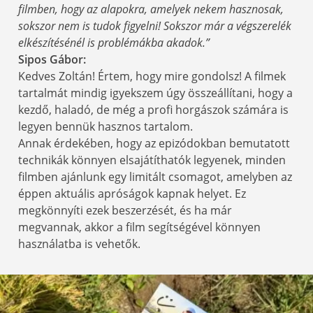
filmben, hogy az alapokra, amelyek nekem hasznosak,
sokszor nem is tudok figyelni! Sokszor már a végszerelék
elkészítésénél is problémákba akadok.”
Sipos Gábor:
Kedves Zoltán! Értem, hogy mire gondolsz! A filmek
tartalmát mindig igyekszem úgy összeállítani, hogy a
kezdő, haladó, de még a profi horgászok számára is
legyen bennük hasznos tartalom.
Annak érdekében, hogy az epizódokban bemutatott
technikák könnyen elsajátíthatók legyenek, minden
filmben ajánlunk egy limitált csomagot, amelyben az
éppen aktuális apróságok kapnak helyet. Ez
megkönnyíti ezek beszerzését, és ha már
megvannak, akkor a film segítségével könnyen
használatba is vehetők.