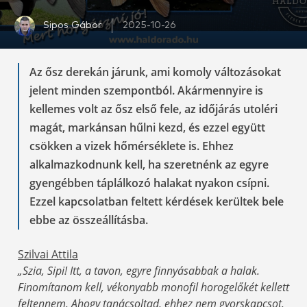
Sipos Gábor
2025-10-26
Az ősz derekán járunk, ami komoly változásokat
jelent minden szempontból. Akármennyire is
kellemes volt az ősz első fele, az időjárás utoléri
magát, markánsan hűlni kezd, és ezzel együtt
csökken a vizek hőmérséklete is. Ehhez
alkalmazkodnunk kell, ha szeretnénk az egyre
gyengébben táplálkozó halakat nyakon csípni.
Ezzel kapcsolatban feltett kérdések kerültek bele
ebbe az összeállításba.
Szilvai Attila
„Szia, Sipi! Itt, a tavon, egyre finnyásabbak a halak.
Finomítanom kell, vékonyabb monofil horogelőkét kellett
feltennem. Ahogy tanácsoltad, ehhez nem gyorskapcsot,