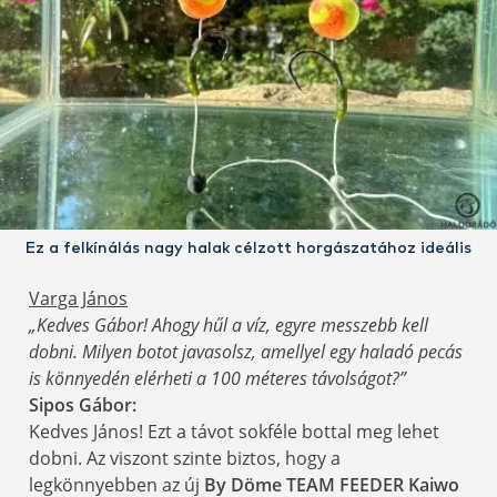
Ez a felkínálás nagy halak célzott horgászatához ideális
Varga János
„Kedves Gábor! Ahogy hűl a víz, egyre messzebb kell
dobni. Milyen botot javasolsz, amellyel egy haladó pecás
is könnyedén elérheti a 100 méteres távolságot?”
Sipos Gábor:
Kedves János! Ezt a távot sokféle bottal meg lehet
dobni. Az viszont szinte biztos, hogy a
legkönnyebben az új
By Döme TEAM FEEDER Kaiwo