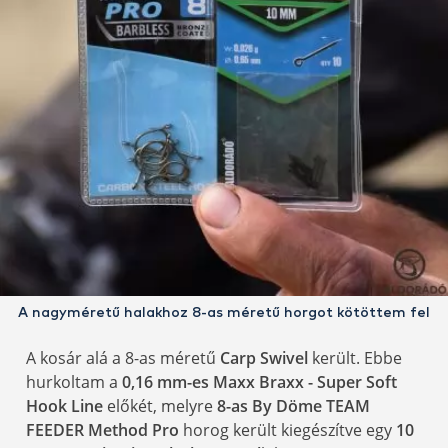
A nagyméretű halakhoz 8-as méretű horgot kötöttem fel
A kosár alá a 8-as méretű
Carp Swivel
került. Ebbe
hurkoltam a
0,16 mm-es Maxx Braxx - Super Soft
Hook Line
előkét, melyre
8-as By Döme TEAM
FEEDER Method Pro
horog került kiegészítve egy
10