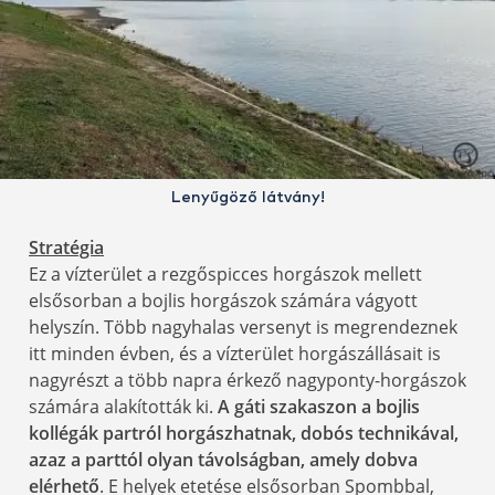
Lenyűgöző látvány!
Stratégia
Ez a vízterület a rezgőspicces horgászok mellett
elsősorban a bojlis horgászok számára vágyott
helyszín. Több nagyhalas versenyt is megrendeznek
itt minden évben, és a vízterület horgászállásait is
nagyrészt a több napra érkező nagyponty-horgászok
számára alakították ki.
A gáti szakaszon a bojlis
kollégák partról horgászhatnak, dobós technikával,
azaz a parttól olyan távolságban, amely dobva
elérhető
. E helyek etetése elsősorban Spombbal,