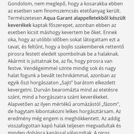
Gondolom, nem meglepő, hogy a kosarakba ebben
az esetben sem finomszemcsés etetőanyag került.
Természetesen
Aqua Garant alappelletekből készült
keverékek
kaptak főszerepet, azonban ebben az
esetben kicsit máshogy kevertem be őket. Ennek
oka, hogy az utóbbi időben sokat látogattam ezt a
tavat, és feltűnt, hogy a bojlis szakemberek rettentő
pirosra festett eledelt spombolnak be a halaknak.
Akármit is juttatnak be, az fix, hogy pirosra van
festve. Vendégeimmel szinte mindig sok és nagy
halat fogunk a bevált technikámmal, azonban az
egyik őszi horgászaton „Sajti” barátom elkezdett
kevergetni. Durván bearomázta mind az etetésre
szánt, mind a horgászatra szánt keverékeket.
Alapvetően az ilyen mértékű aromázástól „fázom”,
de hagytam kibontakozni lelkes horgásztársam. Az
eredmény még engem is meghökkentett. Az addig
visszafogottan kapó halak teljesen megvadultak és
minden dobásra kapással válaszoltak. A piros