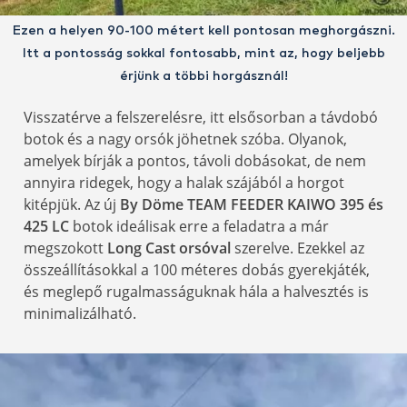
Ezen a helyen 90-100 métert kell pontosan meghorgászni.
Itt a pontosság sokkal fontosabb, mint az, hogy beljebb
érjünk a többi horgásznál!
Visszatérve a felszerelésre, itt elsősorban a távdobó
botok és a nagy orsók jöhetnek szóba. Olyanok,
amelyek bírják a pontos, távoli dobásokat, de nem
annyira ridegek, hogy a halak szájából a horgot
kitépjük. Az új
By Döme TEAM FEEDER KAIWO 395 és
425 LC
botok ideálisak erre a feladatra a már
megszokott
Long Cast orsóval
szerelve. Ezekkel az
összeállításokkal a 100 méteres dobás gyerekjáték,
és meglepő rugalmasságuknak hála a halvesztés is
minimalizálható.