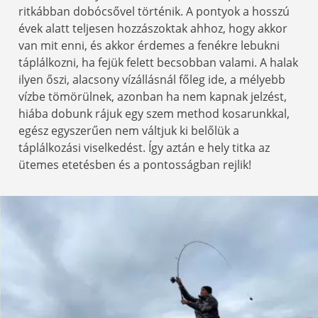
ritkábban dobócsővel történik. A pontyok a hosszú
évek alatt teljesen hozzászoktak ahhoz, hogy akkor
van mit enni, és akkor érdemes a fenékre lebukni
táplálkozni, ha fejük felett becsobban valami. A halak
ilyen őszi, alacsony vízállásnál főleg ide, a mélyebb
vízbe tömörülnek, azonban ha nem kapnak jelzést,
hiába dobunk rájuk egy szem method kosarunkkal,
egész egyszerűen nem váltjuk ki belőlük a
táplálkozási viselkedést. Így aztán e hely titka az
ütemes etetésben és a pontosságban rejlik!