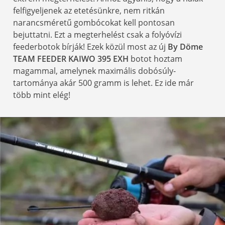
felfigyeljenek az etetésünkre, nem ritkán
narancsméretű gombócokat kell pontosan
bejuttatni. Ezt a megterhelést csak a folyóvízi
feederbotok bírják! Ezek közül most az új
By Döme
TEAM FEEDER KAIWO 395 EXH
botot hoztam
magammal, amelynek maximális dobósúly-
tartománya akár 500 gramm is lehet. Ez ide már
több mint elég!