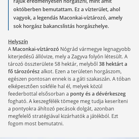
rájuk eredményesen horgászni, mint amit
októberben bemutattam. Ez a vízterület, ahol
vagyok, a legendás Maconkai-víztározó, amely
sok horgász bakancslistás horgászhelye.
Helyszín
A
Maconkai-víztározó
Nógrád vármegye legnagyobb
kiterjedésű állóvize, mely a Zagyva folyón létesült. A
tározó összterülete 58 hektár, melyből
38 hektárt a
fő tározórész
alkot. Ezen a területen horgászom,
egészen pontosan ennek is a gáti szakaszán. A tóban
elképesztően sokféle hal él, melyek közül
feederbottal elsősorban a
ponty és a dévérkeszeg
fogható. A keszegfélék tömege meg tudja keseríteni
a pontyokra áhítozó pecások dolgát, azonban
megfelelő stratégiával kizárhatók a játékból. Ezt
fogom most bemutatni.