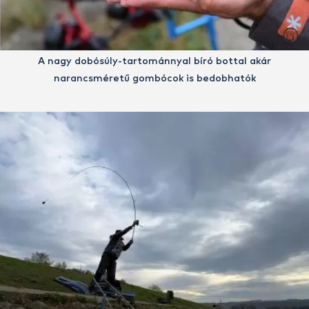
A nagy dobósúly-tartománnyal bíró bottal akár
narancsméretű gombócok is bedobhatók