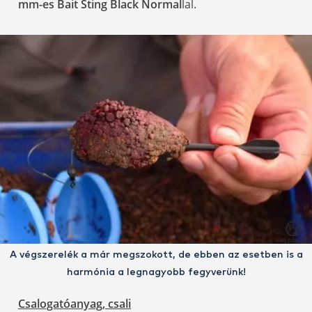
mm-es Bait Sting Black Normal
lal.
A végszerelék a már megszokott, de ebben az esetben is a
harmónia a legnagyobb fegyverünk!
Csalogatóanyag, csali