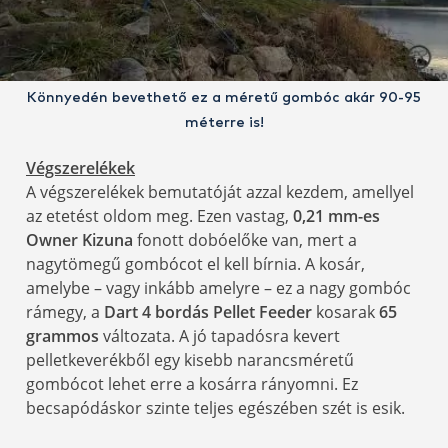
Könnyedén bevethető ez a méretű gombóc akár 90-95
méterre is!
Végszerelékek
A végszerelékek bemutatóját azzal kezdem, amellyel
az etetést oldom meg. Ezen vastag,
0,21 mm-es
Owner Kizuna
fonott dobóelőke van, mert a
nagytömegű gombócot el kell bírnia. A kosár,
amelybe – vagy inkább amelyre – ez a nagy gombóc
rámegy, a
Dart 4 bordás Pellet Feeder
kosarak
65
grammos
változata. A jó tapadósra kevert
pelletkeverékből egy kisebb narancsméretű
gombócot lehet erre a kosárra rányomni. Ez
becsapódáskor szinte teljes egészében szét is esik.