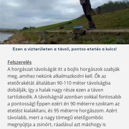
Ezen a vízterületen a távoli, pontos etetés a kulcs!
Felszerelés
A horgászat távolságát itt a bojlis horgászok szabják
meg, amihez nekünk alkalmazkodni kell. Ők az
etetőrakétát általában 90-110 méter távolságba
dobálják, így a halak nagy része ezen a távon
tartózkodik. A távolságnál azonban sokkal fontosabb
a pontosság! Éppen ezért én 90 méterre szoktam az
etetést kialakítani, és 95 méterre horgászom. Azért
távolabb, mert a nagy tömegű etetőgombóc
megnyújtja a zsinórt, ráadásul azt máshogy is