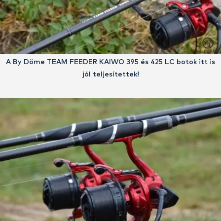
A By Döme TEAM FEEDER KAIWO 395 és 425 LC botok itt is
jól teljesítettek!