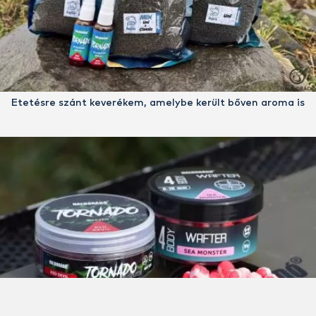
Etetésre szánt keverékem, amelybe került bőven aroma is