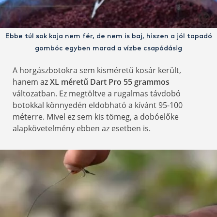
Ebbe túl sok kaja nem fér, de nem is baj, hiszen a jól tapadó
gombóc egyben marad a vízbe csapódásig
A horgászbotokra sem kisméretű kosár került,
hanem az
XL méretű Dart Pro 55 grammos
változatban. Ez megtöltve a rugalmas távdobó
botokkal könnyedén eldobható a kívánt 95-100
méterre. Mivel ez sem kis tömeg, a dobóelőke
alapkövetelmény ebben az esetben is.