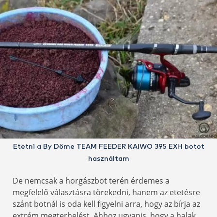
Etetni a By Döme TEAM FEEDER KAIWO 395 EXH botot
használtam
De nemcsak a horgászbot terén érdemes a
megfelelő választásra törekedni, hanem az etetésre
szánt botnál is oda kell figyelni arra, hogy az bírja az
extrém megterhelést. Ahhoz ugyanis, hogy a halak