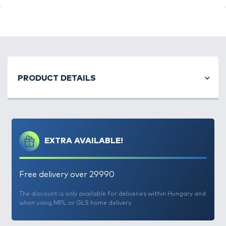
fenhető. Pergető és békéshal horgászoknak
egyaránt ajánljuk. Teljes hossza: 13 cm
PRODUCT DETAILS
EXTRA AVAILABLE!
Free delivery over 29990
The discount is only available for deliveries within Hungary and
when using MPL or GLS home delivery.