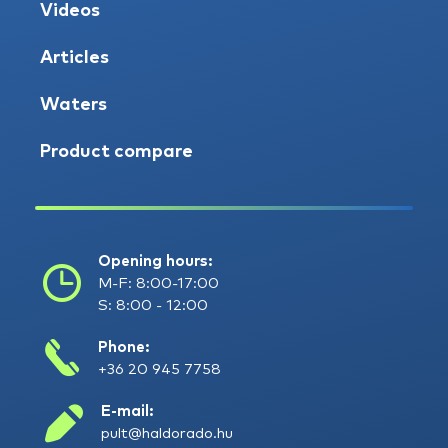
Videos
Articles
Waters
Product compare
Opening hours:
M-F: 8:00-17:00
S: 8:00 - 12:00
Phone:
+36 20 945 7758
E-mail:
pult@haldorado.hu