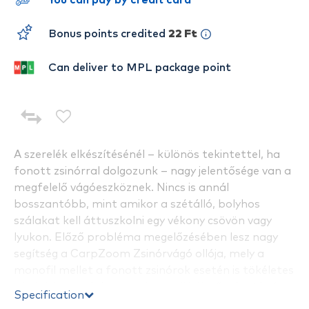
You can pay by credit card
Bonus points credited
22 Ft
Can deliver to MPL package point
A szerelék elkészítésénél – különös tekintettel, ha
fonott zsinórral dolgozunk – nagy jelentősége van a
megfelelő vágóeszköznek. Nincs is annál
bosszantóbb, mint amikor a szétálló, bolyhos
szálakat kell áttuszkolni egy vékony csövön vagy
lyukon. Előző probléma megelőzésében lesz nagy
segítség a CarpZoom Zsinórvágó ollója, mely a
monofil mellet a fonott zsinórok esetén is tökéletes
vágásképet ad. A szerszám mellé élező is került, így
Specification
szükség esetén az olló éle pillanatok alatt után