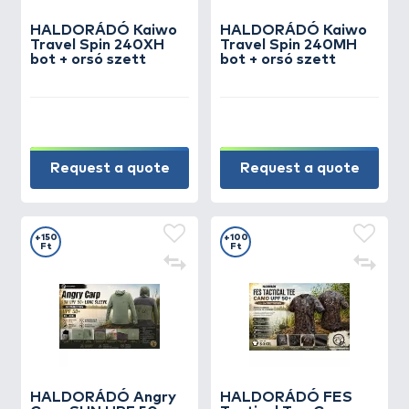
HALDORÁDÓ Kaiwo
HALDORÁDÓ Kaiwo
Travel Spin 240XH
Travel Spin 240MH
bot + orsó szett
bot + orsó szett
Request a quote
Request a quote
+150
+100
Ft
Ft
HALDORÁDÓ Angry
HALDORÁDÓ FES