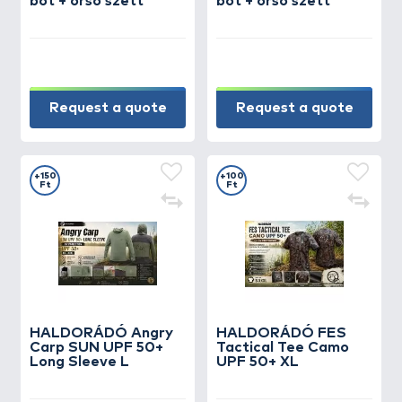
bot + orsó szett
bot + orsó szett
Request a quote
Request a quote
+150
+100
Ft
Ft
HALDORÁDÓ Angry
HALDORÁDÓ FES
Carp SUN UPF 50+
Tactical Tee Camo
Long Sleeve L
UPF 50+ XL