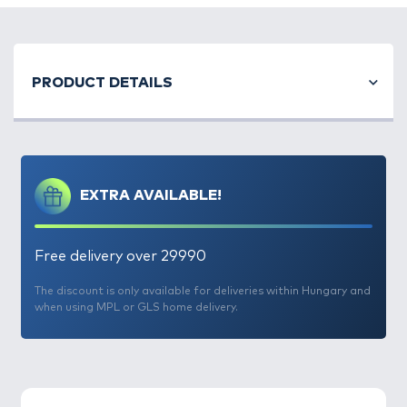
PRODUCT DETAILS
EXTRA AVAILABLE!
Free delivery over 29990
The discount is only available for deliveries within Hungary and
when using MPL or GLS home delivery.