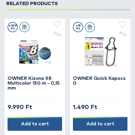
RELATED PRODUCTS
+100
+15
Ft
Ft
OWNER Kizuna X8
OWNER Quick Kapocs
Multicolor 150 m - 0,15
0
mm
9.990 Ft
1.490 Ft
Add to cart
Add to cart