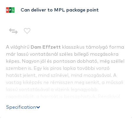
Can deliver to MPL package point
A világhírű
Dam Effzett
klasszikus támolygó forma
már lassú vontatásnál széles billegő mozgásokra
képes. Nagyon jól és pontosan dobható, még széllel
szemben is. Egy kis piros lapka további vonzó
hatást jelent, mind színével, mind mozgásával. A
vastag kiképzés ne rémisszen meg senkit, a műcsali
lassú vontatásával a vizeink legnagyobb
ragadozóját, a harcsát is becsaphatjuk. Rendkívül
hegyes horoggal, valamint nagy teherbírású
Specification
kulcskarikával van szerelve.