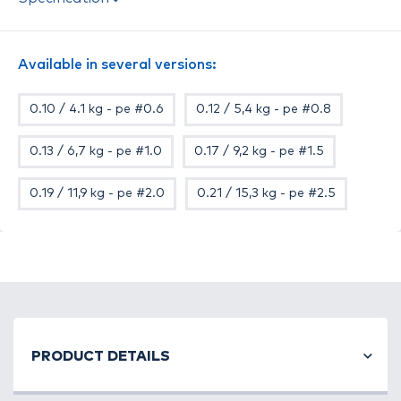
dobástávolság mellett azonnali kontaktot biztosít
a műcsalinkkal.
Bátran ajánljuk minden pergető módszerhez, a
Available in several versions:
széles méretválasztéknak köszönhetően minden
halfajhoz találunk megfelelő zsinórvastagságot.
0.10 / 4.1 kg - pe #0.6
0.12 / 5,4 kg - pe #0.8
Tulajdonságok
Szín: Multicolor
0.13 / 6,7 kg - pe #1.0
0.17 / 9,2 kg - pe #1.5
Kiszerelés: 150 méter
Méretek: 0.10, 0.12, 0.13, 0.15, 0.17, 0.19 és 0.21 mm
0.19 / 11,9 kg - pe #2.0
0.21 / 15,3 kg - pe #2.5
PRODUCT DETAILS