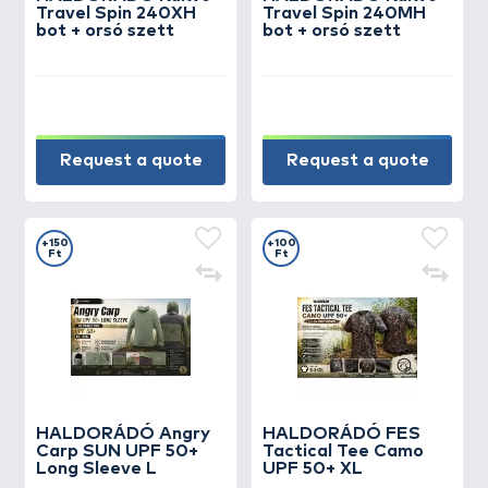
Travel Spin 240XH
Travel Spin 240MH
bot + orsó szett
bot + orsó szett
Request a quote
Request a quote
+150
+100
Ft
Ft
HALDORÁDÓ Angry
HALDORÁDÓ FES
Carp SUN UPF 50+
Tactical Tee Camo
Long Sleeve L
UPF 50+ XL