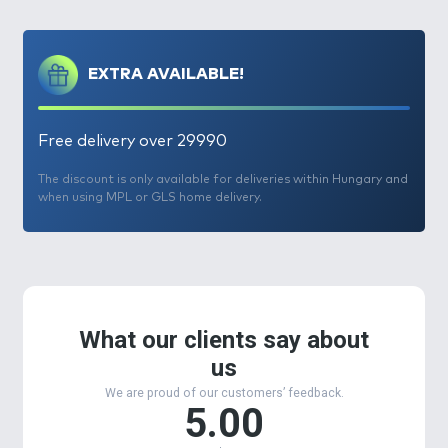
EXTRA AVAILABLE!
Free delivery over 29990
The discount is only available for deliveries within Hungary and
when using MPL or GLS home delivery.