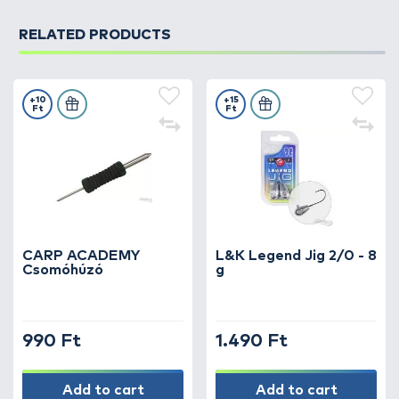
RELATED PRODUCTS
+10
+15
Ft
Ft
CARP ACADEMY
L&K Legend Jig 2/0 - 8
Csomóhúzó
g
990 Ft
1.490 Ft
Add to cart
Add to cart