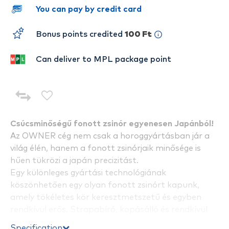
You can pay by credit card
Bonus points credited
100 Ft
Can deliver to MPL package point
Csúcsminőségű fonott zsinór egyenesen Japánból!
Az OWNER cég nem csak a horoggyártásban jár a
világ élén, hanem a fonott zsinórjaik minősége is
hűen tükrözi a japán precizitást.
Egy különleges gyártási technológiának
köszönhetően egy olyan fonott zsinórt kapunk,
amely tökéletes kör keresztmetszetű és egyben
rendkívül erős. Strapabíró, kopásálló és rendkívül
halk. 8 szálas fonott zsinór, amely a megnövelt
Specification