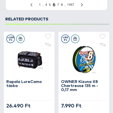
RELATED PRODUCTS
+265
+80
Ft
Ft
Rapala LureCamo
OWNER Kizuna X8
táska
Chartreuse 135 m -
0,17 mm
26.490 Ft
7.990 Ft