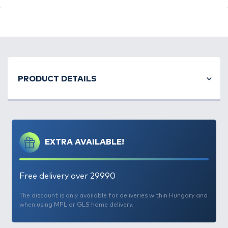
A S
himano
2023-ban egy vadonatúj műcsali
kollekcióval jelent meg a globális wobbler piacon,
PRODUCT DETAILS
mely a
Yasei
nevet kapta. A neves japán cég csalijai
immár nálunk is elérhetők! A
Yasei Trigger Twitch
egy rendkívül hatékony, sokoldalú twitch csali, ami
olyan horgászok számára készült, akik szeretnek
aktívan pergetni a twitching módszerrel
. Ezekkel a
EXTRA AVAILABLE!
csalikkal dolgozhatsz a sekély, jellemzően a meleg
hónapokban halakban bővelkedő öblök felszínétől,
egészen 2 méteres mélységig, ahol a késő őszi
Free delivery over 29990
időszakban táplálkoznak a halak. A
tökéletes
kiegyensúlyozottság
nak és a speciálisan beállított
The discount is only available for deliveries within Hungary and
when using MPL or GLS home delivery.
első terelőnek köszönhetően sokféle technikát
használhatsz, a gyorstól a lassúig, rövid vagy hosszú