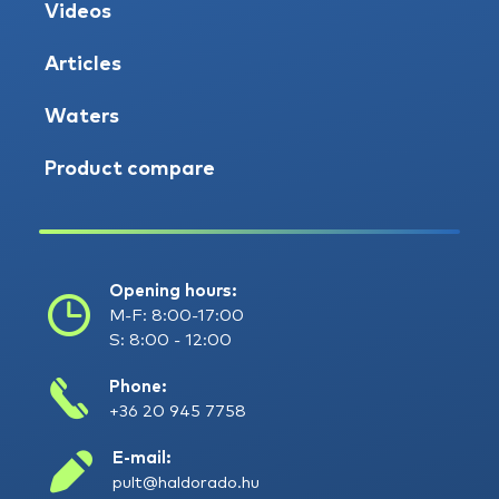
Videos
Articles
Waters
Product compare
Opening hours:
M-F: 8:00-17:00
S: 8:00 - 12:00
Phone:
+36 20 945 7758
E-mail:
pult@haldorado.hu