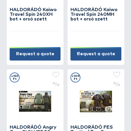
HALDORÁDÓ Kaiwo
HALDORÁDÓ Kaiwo
Travel Spin 240XH
Travel Spin 240MH
bot + orsó szett
bot + orsó szett
Request a quote
Request a quote
+150
+100
Ft
Ft
HALDORÁDÓ Angry
HALDORÁDÓ FES