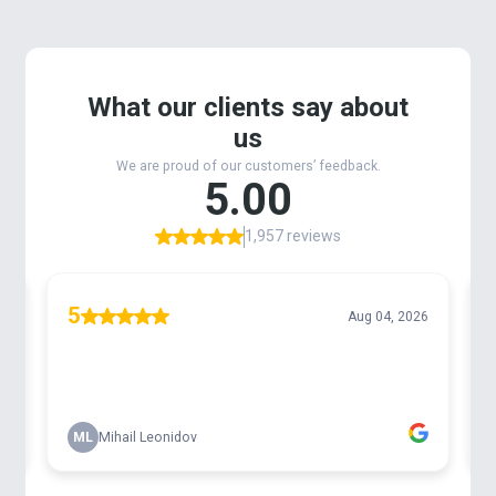
szünetekkel. Minden egyes rándulás a wobbler
agresszív akcióját idézi elő, ami egy sebesült,
dezorientált halat imitál, míg a szünet alatt a csali
megőrzi egyensúlyát, amit leggyakrabban egy
ragadozó erőteljes és vehemens rávágása követ.
Ami szintén fontos szempont, hogy a Trigger Twitch
rendkívül éles és erős BKK horgonyokkal
rendelkezik
, amelyek ellenállnak a nagy,
kapitális példányoknak is.