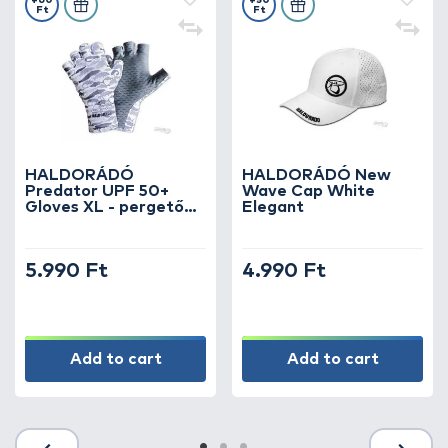
+60
+50
Ft
Ft
HALDORÁDÓ
HALDORÁDÓ New
Predator UPF 50+
Wave Cap White
Gloves XL - pergető
Elegant
kesztyű
5.990 Ft
4.990 Ft
Add to cart
Add to cart