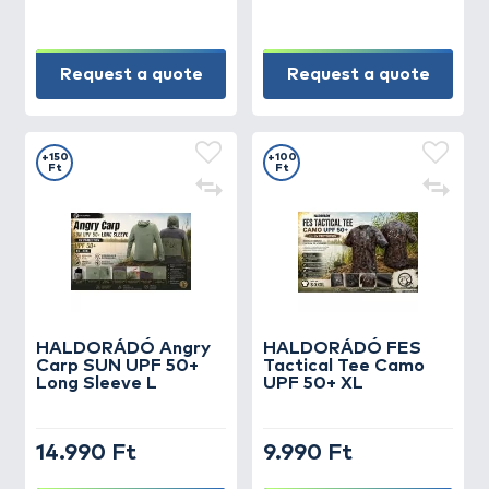
Request a quote
Request a quote
+150
+100
Ft
Ft
HALDORÁDÓ Angry
HALDORÁDÓ FES
Carp SUN UPF 50+
Tactical Tee Camo
Long Sleeve L
UPF 50+ XL
14.990 Ft
9.990 Ft