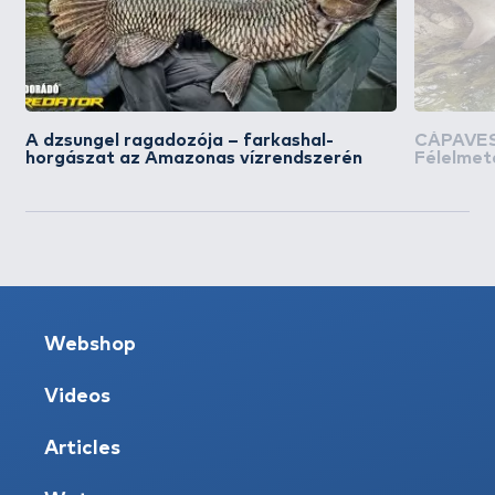
A dzsungel ragadozója – farkashal-
CÁPAVESZ
horgászat az Amazonas vízrendszerén
Félelmet
rész
Webshop
Videos
Articles