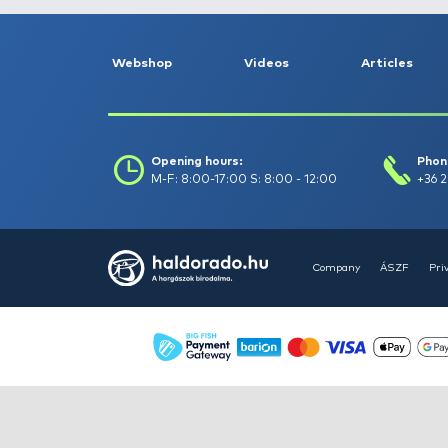
Fogós állóvízi harcsás előkéim
Bleszák Viktor
more than 3 years
RELATED VIDEOS