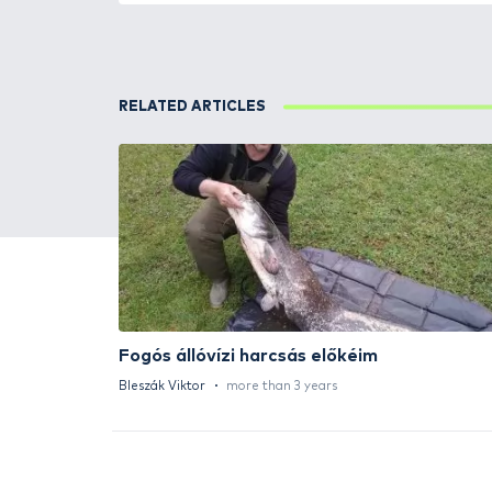
HALDORÁDÓ Kaiwo Travel
Spin 240XH bot + orsó szett
Request a quote