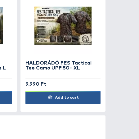
benfogai által okozott
ak. Megakadályozza a harcsa
 fában, betonban történő
0
+100
Ft