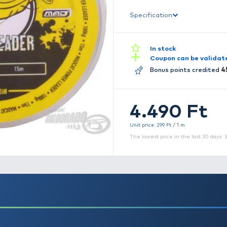
á
v
S
Un