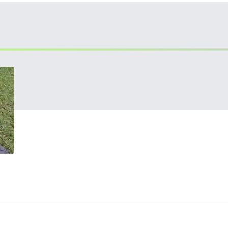
HALDORÁDÓ Kaiwo Travel
HA
Spin 240MH bot + orsó szett
SU
14
Request a quote