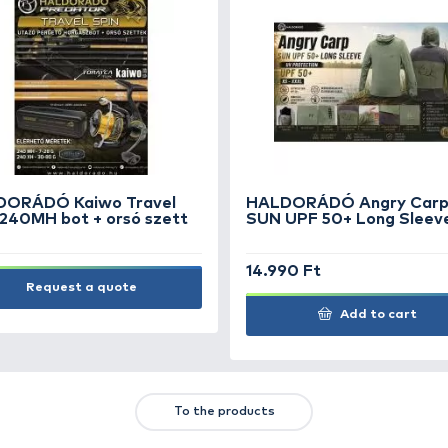
rcsás előke zsinór. Védelmet nyújt a harcsák tüskés gere
 biztos tartást ad, a kötései masszívak és nem szakadn
ok roncsoló hatását, nem okoz benne kárt sem víz alatti
TS
FEATURED OFFERS
OUTLET
+15
Ft