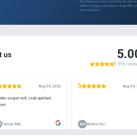
Th
T
r 29990
w
h