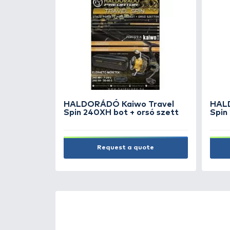
Kopásálló, minőségi süllyedő ha
roncsolódások ellen, a horognak
által akadókon történő súrlódás
fárasztás sem.
NEW PRODUCTS
TOP PRODUC