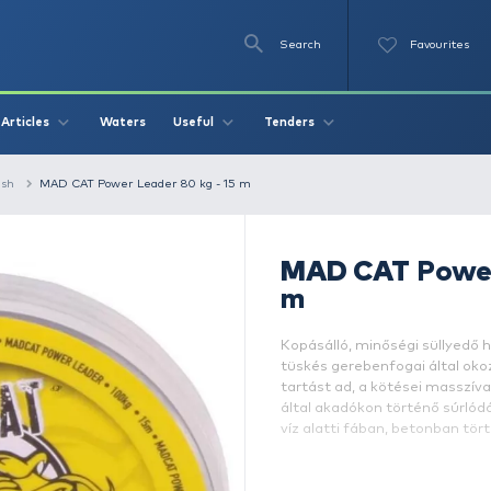
Se
O
Videos
Waters
Articles
Useful
Tend
ed lines - for catfish
MAD CAT Power Leader 80 kg - 15 m
Ko
t
t