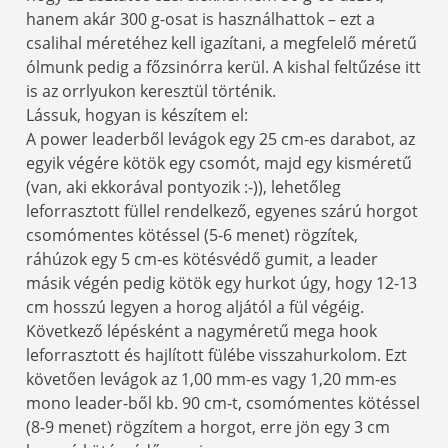
hanem akár 300 g-osat is használhattok – ezt a
csalihal méretéhez kell igazítani, a megfelelő méretű
ólmunk pedig a főzsinórra kerül. A kishal feltűzése itt
is az orrlyukon keresztül történik.
Lássuk, hogyan is készítem el:
A power leaderből levágok egy 25 cm-es darabot, az
egyik végére kötök egy csomót, majd egy kisméretű
(van, aki ekkorával pontyozik :-)), lehetőleg
leforrasztott füllel rendelkező, egyenes szárú horgot
csomómentes kötéssel (5-6 menet) rögzítek,
ráhúzok egy 5 cm-es kötésvédő gumit, a leader
másik végén pedig kötök egy hurkot úgy, hogy 12-13
cm hosszú legyen a horog aljától a fül végéig.
Következő lépésként a nagyméretű mega hook
leforrasztott és hajlított fülébe visszahurkolom. Ezt
követően levágok az 1,00 mm-es vagy 1,20 mm-es
mono leader-ből kb. 90 cm-t, csomómentes kötéssel
(8-9 menet) rögzítem a horgot, erre jön egy 3 cm