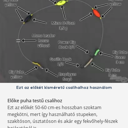
Ezt az előkét kisméretű csalihalhoz használom
Előke puha testű csalihoz
Ezt az előkét 50-60 cm-es hosszban szoktam
megkötni, mert így használható stupeken,
szakítóson, úsztatóson és akár egy fekvőhely-fészek
bejáratánál is.