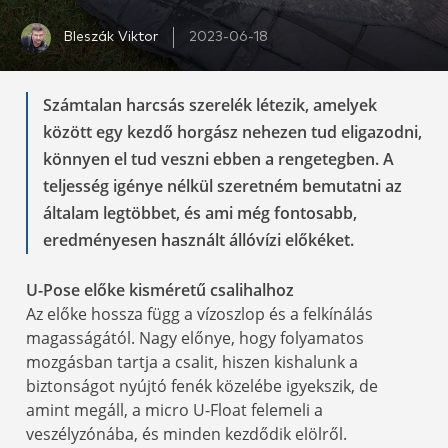
Bleszák Viktor
2023-06-18
Számtalan harcsás szerelék létezik, amelyek
között egy kezdő horgász nehezen tud eligazodni,
könnyen el tud veszni ebben a rengetegben. A
teljesség igénye nélkül szeretném bemutatni az
általam legtöbbet, és ami még fontosabb,
eredményesen használt állóvízi előkéket.
U-Pose előke kisméretű csalihalhoz
Az előke hossza függ a vízoszlop és a felkínálás
magasságától. Nagy előnye, hogy folyamatos
mozgásban tartja a csalit, hiszen kishalunk a
biztonságot nyújtó fenék közelébe igyekszik, de
amint megáll, a micro U-Float felemeli a
veszélyzónába, és minden kezdődik elölről.