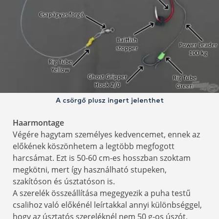
A csörgő plusz ingert jelenthet
Haarmontage
Végére hagytam személyes kedvencemet, ennek az
előkének köszönhetem a legtöbb megfogott
harcsámat. Ezt is 50-60 cm-es hosszban szoktam
megkötni, mert így használható stupeken,
szakítóson és úsztatóson is.
A szerelék összeállítása megegyezik a puha testű
csalihoz való előkénél leírtakkal annyi különbséggel,
hogy az úsztatós szereléknél nem 50 g-os úszót,