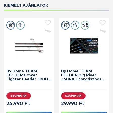
KIEMELT AJÁNLATOK
+250
+300
Ft
Ft
By Döme TEAM
By Döme TEAM
FEEDER Power
FEEDER Big River
Fighter Feeder 390H
360RXH horgászbot +
horgászbot +
Dobókesztyű ujj
Dobókesztyű ujj
SZUPER ÁR
SZUPER ÁR
24.990 Ft
29.990 Ft