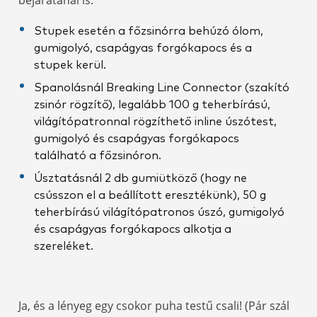
Stupek esetén a főzsinórra behúzó ólom,
gumigolyó, csapágyas forgókapocs és a
stupek kerül.
Spanolásnál Breaking Line Connector (szakító
zsinór rögzítő), legalább 100 g teherbírású,
világítópatronnal rögzíthető inline úszótest,
gumigolyó és csapágyas forgókapocs
található a főzsinóron.
Úsztatásnál 2 db gumiütköző (hogy ne
csússzon el a beállított eresztékünk), 50 g
teherbírású világítópatronos úszó, gumigolyó
és csapágyas forgókapocs alkotja a
szereléket.
Ja, és a lényeg egy csokor puha testű csali! (Pár szál