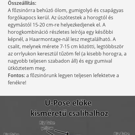
Összeállítás:
A főzsinórra behúzó ólom, gumigolyó és csapágyas
forgókapocs kerül. Az úszótestek a horogtól és
egymástól 15-20 cm-re helyezkedjenek el. A
horogkombináció részletes leírója egy későbbi
képnél, a Haarmontage-nál lesz megtalálható. A
csalit, melynek mérete 7-15 cm közötti, legtöbbször
az orrlyukon keresztül tűzöm fel (a kisebb horogra, a
nagyobb teljesen szabadon áll) és egy gumival
ütköztetem meg.
Fontos:
a főzsinórunk legyen teljesen lefektetve a
fenékre!