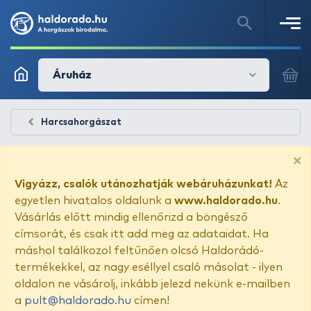
Áruház
Harcsahorgászat
×
Vigyázz, csalók utánozhatják webáruházunkat!
Az
egyetlen hivatalos oldalunk a
www.haldorado.hu
.
Vásárlás előtt mindig ellenőrizd a böngésző
címsorát, és csak itt add meg az adataidat. Ha
máshol találkozol feltűnően olcsó Haldorádó-
termékekkel, az nagy eséllyel csaló másolat - ilyen
oldalon ne vásárolj, inkább jelezd nekünk e-mailben
a
pult@haldorado.hu
címen!