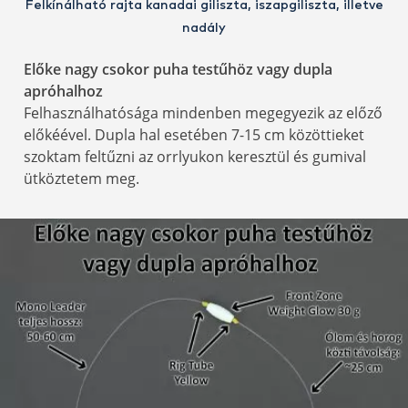
Felkínálható rajta kanadai giliszta, iszapgiliszta, illetve
nadály
Előke nagy csokor puha testűhöz vagy dupla
apróhalhoz
Felhasználhatósága mindenben megegyezik az előző
előkéével. Dupla hal esetében 7-15 cm közöttieket
szoktam feltűzni az orrlyukon keresztül és gumival
ütköztetem meg.