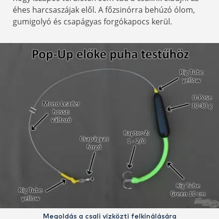
éhes harcsaszájak elől. A főzsinórra behúzó ólom,
gumigolyó és csapágyas forgókapocs kerül.
Megoldás a csali vízközti felkínálására