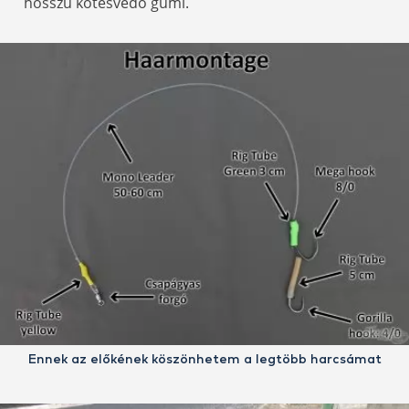
hosszú kötésvédő gumi.
Ennek az előkének köszönhetem a legtöbb harcsámat