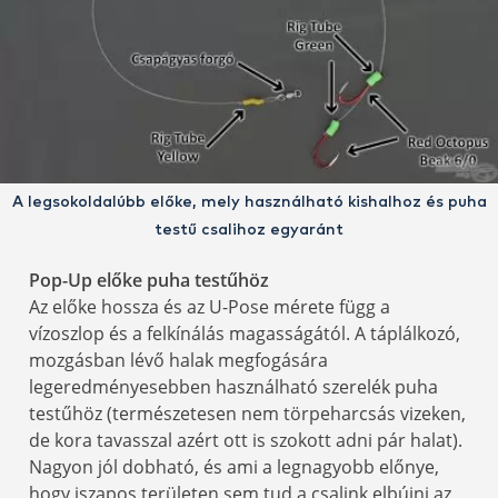
A legsokoldalúbb előke, mely használható kishalhoz és puha
testű csalihoz egyaránt
Pop-Up előke puha testűhöz
Az előke hossza és az U-Pose mérete függ a
vízoszlop és a felkínálás magasságától. A táplálkozó,
mozgásban lévő halak megfogására
legeredményesebben használható szerelék puha
testűhöz (természetesen nem törpeharcsás vizeken,
de kora tavasszal azért ott is szokott adni pár halat).
Nagyon jól dobható, és ami a legnagyobb előnye,
hogy iszapos területen sem tud a csalink elbújni az