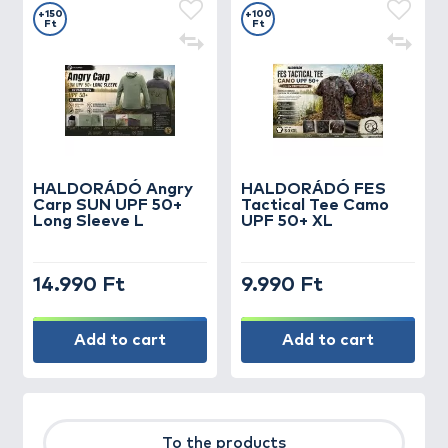
+150
+100
Ft
Ft
HALDORÁDÓ Angry
HALDORÁDÓ FES
Carp SUN UPF 50+
Tactical Tee Camo
Long Sleeve L
UPF 50+ XL
14.990 Ft
9.990 Ft
Add to cart
Add to cart
To the products