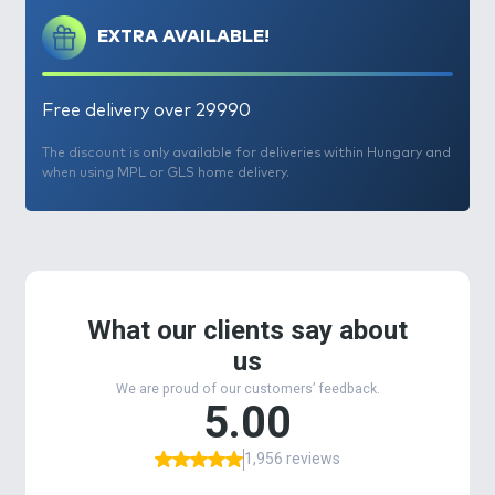
EXTRA AVAILABLE!
Free delivery over 29990
The discount is only available for deliveries within Hungary and
when using MPL or GLS home delivery.