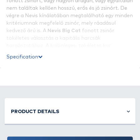
fonott zsinórt, vagy nagyon drágán, vagy egyáltalán
nem találtak kellően hosszú, erős és jó zsinórt. De
végre a Nevis kínálatában megtalálható egy minden
kritériumnak megfelelő zsinór, mely ráadásul
kedvező árú is. A
Nevis Big Cat
fonott zsinór
tökéletes választás a kapitális harcsák
horgászatához. A különleges, tökéletes kör
keresztmetszet szövésű fonott zsinórral nincs
Specification
lehetetlen, szakítószilárdsága miatt, és strapabíró
kialakítása révén minden hal megfogható vele. A
0,80 mm-es méret 86,18 kg-os szakítószilárdsággal
rendelkezik! 200 méteres kiszerelésben kapható.
PRODUCT DETAILS