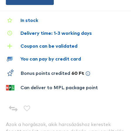
In stock
Delivery time: 1-3 working days
Coupon can be validated
You can pay by credit card
Bonus points credited
60 Ft
Can deliver to MPL package point
Azok a horgászok, akik harcsázáshoz kerestek