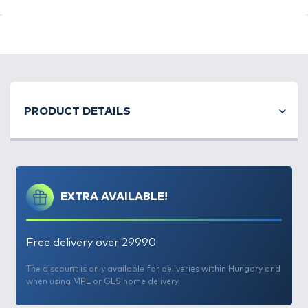
A
Haldorádó
Method Mono Hook Line megjelenését
követően most egy hozzá tökéletesen passzoló
PRODUCT DETAILS
főzsinórt hoztunk forgalomba, mely neve – nem
meglepő módon –
Method Mono Main Line
. Ez a
monofil feeder főzsinór egy
kivételes
adottságokkal rendelkező, acélszürke színű zsinór,
amit
kifejezetten method technikához
EXTRA AVAILABLE!
fejlesztettünk
. Gyártási technológiájából adódóan
kiemelkedő szakítószilárdsággal, valamint remek
csomótűrő képességgel és kopásállósággal
Free delivery over 29990
rendelkezik. További különlegessége, hogy az
átlagostól kisebb nyúlás és jobb tartás jellemzi, az
The discount is only available for deliveries within Hungary and
when using MPL or GLS home delivery.
optimális lágyság megőrzése mellett. Kevésbé
csavarodik, gubancolódik, amely létkérdés a