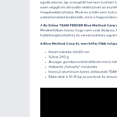
Details
A
By Döme TEAM FEEDER kiegé
mellé egy
még magasabb minősé
A
Blue Method Carp
merítőfeje
legkedveltebb Carp-2 típus to
születettek, melyek hűen tükrö
rendkívül sűrű szövésű, micro há
egyetlen pikkelyüket sem és a nyá
előnye, hogy ebbe egyáltalán ne