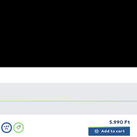
l nem tud kárt tenni benne! Keretének anyaga könnyű, ám
zövet az esztétikus megjelenésen kívül a horog perembe 
áló sem tud vizet magába szívni, a horgászat végeztével 
t a hagyományos szövetanyagok.
Method Carp merítőfej két változatban, L-es és XL-es
sak dizájnos, hanem igazán strapabíró is, ezért tökélet
zéshez egyaránt, amikor a célhalak nagytestű pontyok,
ej főbb tulajdonságai:
átott micro hálószövet
tés
lőkevédő TEAM FEEDER dizájnos szövetborítással
ntyok és amurok is beleférnek!