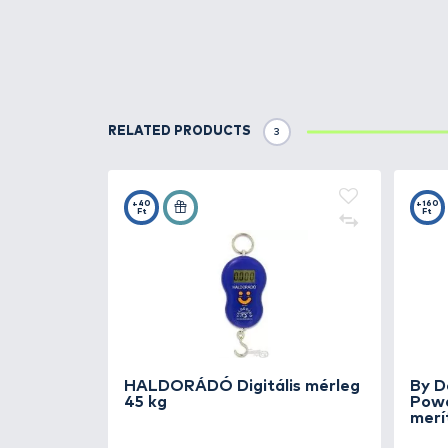
SIMILAR PRODUCTS
1
By Döme
Blue Metho
merítőfej
RELATED CATCHES
1