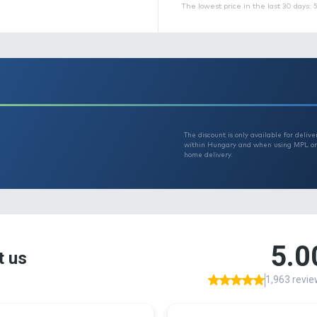
v
h
A
é
h
h
p
A
Th