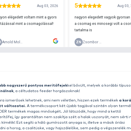
T
r 29990
w
h