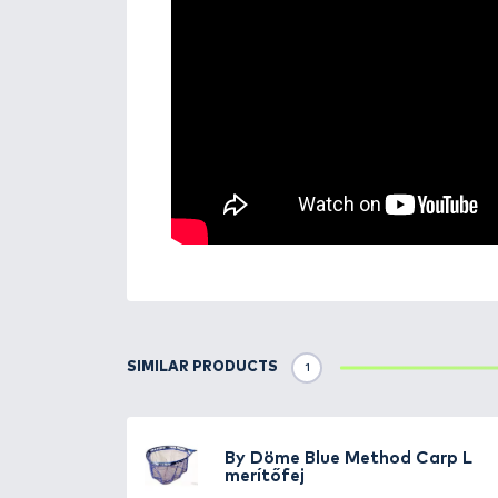
egyéb elemei, így a vergődő ha
ezen végigfutó dörzsálló védős
megakadályozhatja. Mivel ez a h
sokkal kevésbé büdösödik, min
A
By Döme TEAM FEEDER
Blue 
Mindkettőben közös, hogy nem c
hobbihorgászataihoz és verseny
A Blue Method Carp XL merítőf
Keret mérete: 60x50 cm
Súlya: 290 g
Anyaga: gumibevonttal ell
Halbarát „fishsafe” minősí
Könnyű alumínium keret, e
Ebbe akár a 10-15 kg-os po