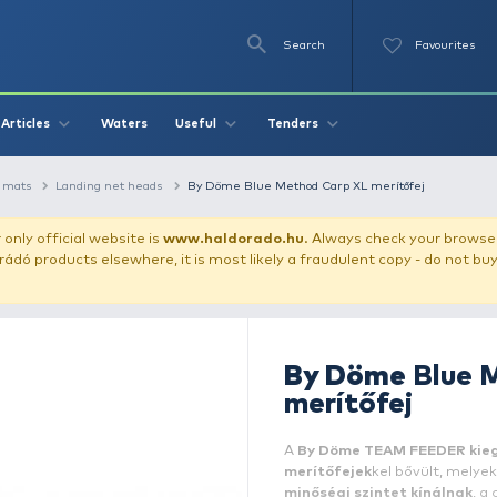
Se
O
Videos
Waters
Articles
Useful
Tend
s, carp unhooking mats
Landing net heads
By Döme Blue Meth
our store!
Our only official website is
www.haldorado.h
ly cheap Haldorádó products elsewhere, it is most likely a