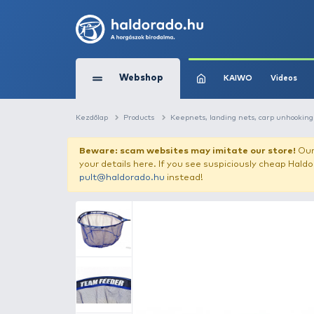
Webshop
KAIW
Kezdőlap
Products
Keepnets, landing net
Beware: scam websites may imitate 
your details here. If you see suspicious
pult@haldorado.hu
instead!