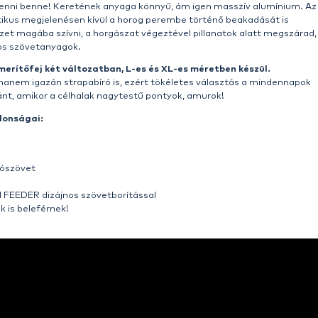
szítők
köre
újabb nagyszerű pontyos merítőfejek
kel bő
gi szintet kínálnak
, a céltudatos feeder horgászoknak
k sokak számára ismerősek lehetnek, ami nem véletlen,
vábbfejlesztett változatai
. A termékcsoport két újabb 
zik a TEAM FEEDER termékek magas minőségét. Jól látszó
lós halvédő merítőfej, így garantáltan nem szakítja szét
lkahártyát is kímélik! Ezt segíti a háló gumírozott anyaga 
m tud beleakadni a horog, a csalitüske, vagy hajszálelők