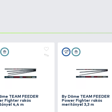
d Carp L
+60
Ft